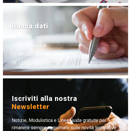
Banca dati
NEWS
LINEE GUIDA
MODULISTICA
LEGISLAZIONE
Iscriviti alla nostra
Newsletter
Notizie, Modulistica e Linee Guida gratuite per
rimanere sempre aggiornato sulle novità legislative