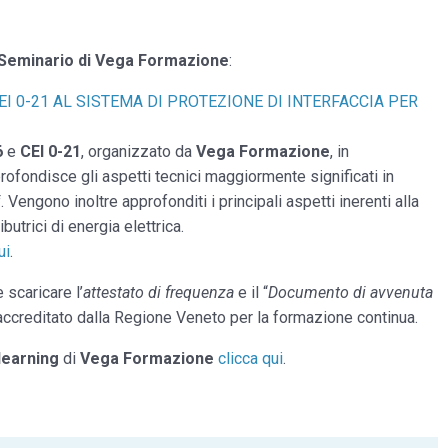
Seminario di Vega Formazione
:
EI 0-21 AL SISTEMA DI PROTEZIONE DI INTERFACCIA PER
6
e
CEI 0-21
, organizzato da
Vega Formazione
, in
profondisce gli aspetti tecnici maggiormente significati in
i
. Vengono inoltre approfonditi i principali aspetti inerenti alla
butrici di energia elettrica.
ui
.
 scaricare l’
attestato di frequenza
e il “
Documento di avvenuta
accreditato dalla Regione Veneto per la formazione continua.
learning
di
Vega Formazione
clicca qui
.