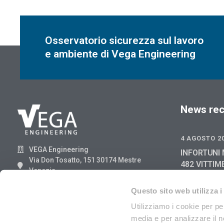
Osservatorio sicurezza sul lavoro
e ambiente di Vega Engineering
News rec
4 AGOSTO 2
VEGA Engineering
INFORTUNI 
Via Don Tosatto, 151 30174 Mestre
482 VITTIM
Venezia
GIUGNO 202
041.3969013
2025
Questo sito web utilizza i
29 LUGLIO 2
Utilizziamo i cookie per pe
media e per analizzare il no
RIFIUTI DI