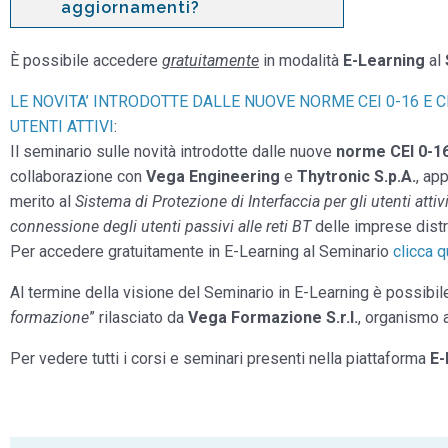
aggiornamenti?
È possibile accedere
gratuitamente
in modalità
E-Learning
al
LE NOVITA’ INTRODOTTE DALLE NUOVE NORME CEI 0-16 E C
UTENTI ATTIVI
:
Il seminario sulle novità introdotte dalle nuove
norme CEI 0-1
collaborazione con
Vega Engineering
e
Thytronic S.p.A.
, ap
merito al
Sistema di Protezione di Interfaccia per gli utenti attiv
connessione degli utenti passivi alle reti BT
delle imprese distri
Per accedere gratuitamente in E-Learning al Seminario
clicca q
Al termine della visione del Seminario in E-Learning è possibile
formazione
” rilasciato da
Vega Formazione S.r.l.
, organismo 
Per vedere tutti i corsi e seminari presenti nella piattaforma
E-