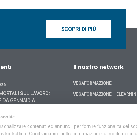
SCOPRI DI PIÙ
enti
Il nostro network
VEGAFORMAZIONE
026
MORTALI SUL LAVORO:
VEGAFORMAZIONE – ELEARNI
E DA GENNAIO A
6, -4,0 % RISPETTO AL
Cookie policy
 cookie
Privacy
026
rsonalizzare contenuti ed annunci, per fornire funzionalità dei soc
stro traffico. Condividiamo inoltre informazioni sul modo in cui uti
 BATTERIE: LA CIRCOLARE