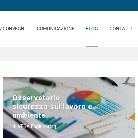
I/CONVEGNI
COMUNICAZIONE
BLOG
CONTATTI
Osservatorio
sicurezza sul lavoro e
ambiente
di VEGA Engineering