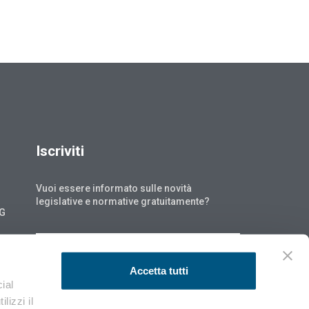
Iscriviti
Vuoi essere informato sulle novità
legislative e normative gratuitamente?
NG
ISCRIVITI
Accetta tutti
ial
lizzi il