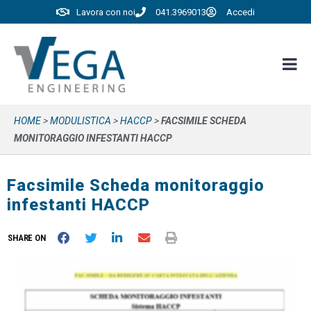
Lavora con noi
041.3969013
Accedi
HOME
>
MODULISTICA
>
HACCP
>
FACSIMILE SCHEDA
MONITORAGGIO INFESTANTI HACCP
Facsimile Scheda monitoraggio
infestanti HACCP
SHARE ON