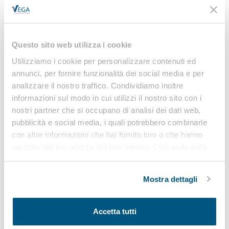
CORSI HACCP
Scopri tutti i
corsi HACCP
organizzati da Vega Formazione,
ente di formazione Accreditato dalla Regione Veneto”.
Questo sito web utilizza i cookie
Scarica i documenti allegati a questa news
Utilizziamo i cookie per personalizzare contenuti ed
Documenti correlati
annunci, per fornire funzionalità dei social media e per
analizzare il nostro traffico. Condividiamo inoltre
informazioni sul modo in cui utilizzi il nostro sito con i
Fac simile Scheda
nostri partner che si occupano di analisi dei dati web,
monitoraggio
ACCEDI PER SCARICARE
pubblicità e social media, i quali potrebbero combinarle
infestanti HACCP
con altre informazioni che hai fornito loro o che hanno
raccolto dal tuo utilizzo dei loro servizi. Cliccando sulla
“X” in alto a destra si procederà rifiutando tutti i cookie,
ad eccezione di quelli tecnici.
Mostra dettagli
Osservatorio
Accetta tutti
sicurezza sul lavoro e