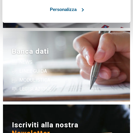
ambiente
Personalizza
di VEGA Engineering
Banca dati
NEWS
LINEE GUIDA
MODULISTICA
LEGISLAZIONE
Iscriviti alla nostra