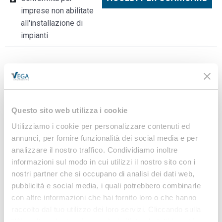
imprese non abilitate
all'installazione di
impianti
Osservatorio
Questo sito web utilizza i cookie
sicurezza sul lavoro e
Utilizziamo i cookie per personalizzare contenuti ed
ambiente
annunci, per fornire funzionalità dei social media e per
analizzare il nostro traffico. Condividiamo inoltre
di VEGA Engineering
informazioni sul modo in cui utilizzi il nostro sito con i
nostri partner che si occupano di analisi dei dati web,
pubblicità e social media, i quali potrebbero combinarle
con altre informazioni che hai fornito loro o che hanno
raccolto dal tuo utilizzo dei loro servizi. Cliccando sulla
Banca dati
“X” in alto a destra si procederà rifiutando tutti i cookie,