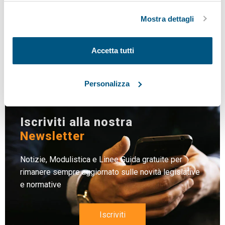
ad eccezione di quelli tecnici.
NEWS
Mostra dettagli
LINEE GUIDA
MODULISTICA
Accetta tutti
LEGISLAZIONE
Personalizza
Iscriviti alla nostra
Newsletter
Notizie, Modulistica e Linee Guida gratuite per
rimanere sempre aggiornato sulle novità legislative
e normative
Iscriviti