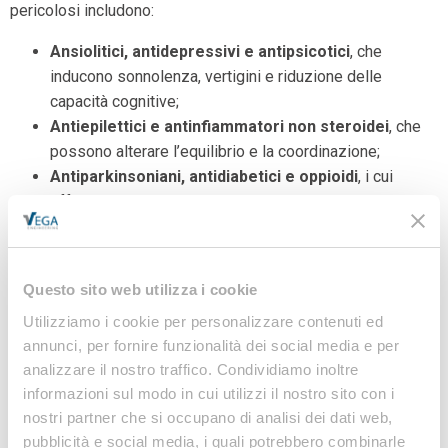
pericolosi includono:
Ansiolitici, antidepressivi e antipsicotici
, che
inducono sonnolenza, vertigini e riduzione delle
capacità cognitive;
Antiepilettici e antinfiammatori non steroidei
, che
possono alterare l’equilibrio e la coordinazione;
Antiparkinsoniani, antidiabetici e oppioidi
, i cui
effetti collaterali possono includere
perdita di
coscienza, ipoglicemia e allucinazioni
.
L’INAIL raccomanda sempre di leggere attentamente il
Questo sito web utilizza i cookie
foglietto illustrativo e di chiedere consiglio al medico o al
farmacista prima di mettersi alla guida se si è sotto terapia
Utilizziamo i cookie per personalizzare contenuti ed
farmacologica.
annunci, per fornire funzionalità dei social media e per
analizzare il nostro traffico. Condividiamo inoltre
CODICE DELLA STRADA E RESPONSABILITÀ
informazioni sul modo in cui utilizzi il nostro sito con i
nostri partner che si occupano di analisi dei dati web,
Il
Codice della Strada
prevede sanzioni severe per chi si
pubblicità e social media, i quali potrebbero combinarle