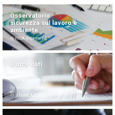
Osservatorio
sicurezza sul lavoro e
ambiente
di VEGA Engineering
Banca dati
NEWS
LINEE GUIDA
MODULISTICA
LEGISLAZIONE