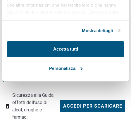
mette alla guida in stato di alterazione da sostanze. La
guida
con altre informazioni che hai fornito loro o che hanno
sicura
richiede lucidità, prontezza di riflessi e capacità di
raccolto dal tuo utilizzo dei loro servizi. Cliccando sulla
concentrazione: parametri che alcol, droghe e farmaci
“X” in alto a destra si procederà rifiutando tutti i cookie,
possono compromettere anche in piccole dosi.
ad eccezione di quelli tecnici.
Mostra dettagli
Clicca qui per scaricare ulteriori linee guida della categoria
VALUTAZIONE DEI RISCHI
Clicca qui per scaricare ulteriori linee guida della categoria
Accetta tutti
SORVEGLIANZA SANITARIA
Personalizza
Documenti correlati
Sicurezza alla Guida:
effetti dell'uso di
ACCEDI PER SCARICARE
alcol, droghe e
farmaci