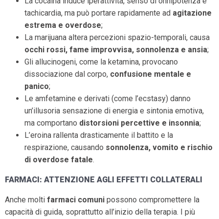
La cocaina induce iperattività, senso di onnipotenza e
tachicardia, ma può portare rapidamente ad
agitazione
estrema e overdose
;
La marijuana altera percezioni spazio-temporali, causa
occhi rossi, fame improvvisa, sonnolenza e ansia
;
Gli allucinogeni, come la ketamina, provocano
dissociazione dal corpo,
confusione mentale e
panico
;
Le amfetamine e derivati (come l’ecstasy) danno
un’illusoria sensazione di energia e sintonia emotiva,
ma comportano
distorsioni percettive e insonnia
;
L’eroina rallenta drasticamente il battito e la
respirazione, causando
sonnolenza, vomito e rischio
di overdose fatale
.
FARMACI: ATTENZIONE AGLI EFFETTI COLLATERALI
Anche molti
farmaci comuni
possono compromettere la
capacità di guida, soprattutto all’inizio della terapia. I più