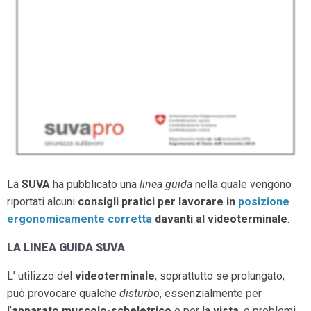
La
SUVA
ha pubblicato una
linea guida
nella quale vengono
riportati alcuni
consigli pratici per lavorare in
posizione
ergonomicamente corretta
davanti al videoterminale
.
LA LINEA GUIDA SUVA
L’ utilizzo del
videoterminale
, soprattutto se prolungato,
può provocare qualche
disturbo
, essenzialmente per
l’
apparato muscolo-scheletrico
e per la
vista
, o problemi