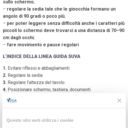
sullo schermo
;
–
regolare la sedia tale che le ginocchia formano un
angolo di 90 gradi o poco più
;
–
per poter leggere senza difficoltà anche i caratteri più
piccoli lo schermo deve trovarsi a una distanza di 70–90
cm dagli occhi
;
–
fare movimento e pause regolari
L’INDICE DELLA LINEA GUIDA SUVA
1.
Evitare riflessi e abbagliamenti
2.
Regolare la sedia
3.
Regolare l’altezza del tavolo
4.
Posizionare schermo, tastiera, documenti
5.
Lavorare con due schermi
6
. Regolare l’altezza e la distanza dello schermo
7
. Indossare occhiali per PC
8
. Fare movimento e pause regolari
Questo sito web utilizza i cookie
9
. Lavorare comodi con il notebook