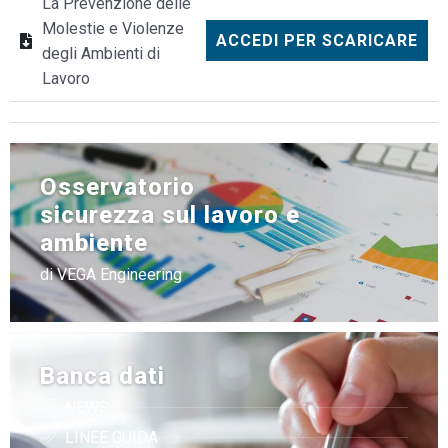
La Prevenzione delle
Molestie e Violenze
ACCEDI PER SCARICARE
degli Ambienti di
Lavoro
Osservatorio
sicurezza sul lavoro e
ambiente
di VEGA Engineering
Banca dati
NEWS
LINEE GUIDA