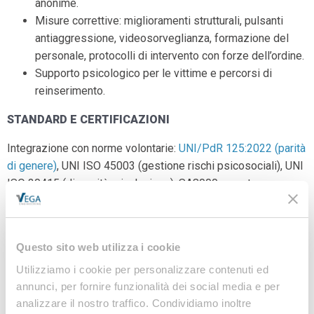
anonime.
Misure correttive: miglioramenti strutturali, pulsanti
antiaggressione, videosorveglianza, formazione del
personale, protocolli di intervento con forze dell’ordine.
Supporto psicologico per le vittime e percorsi di
reinserimento.
STANDARD E CERTIFICAZIONI
Integrazione con norme volontarie:
UNI/PdR 125:2022 (parità
di genere)
, UNI ISO 45003 (gestione rischi psicosociali), UNI
ISO 30415 (diversità e inclusione), SA8000: queste norme
richiedono piani strategici contro molestie e violenze,
formazione continua e sistemi di segnalazione anonimi.
RUOLI E RESPONSABILITÀ
Questo sito web utilizza i cookie
Utilizziamo i cookie per personalizzare contenuti ed
Sono coinvolti
Datore di lavoro, dirigenti, preposti, RSPP,
annunci, per fornire funzionalità dei social media e per
RLS, medico competente
, HR,
HSE manager
, psicologi del
analizzare il nostro traffico. Condividiamo inoltre
lavoro, comitati pari opportunità.