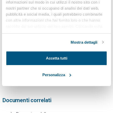
informazioni sul modo in cui utilizzi il nostro sito con i
Tra i soggetti esterni: consiglieri di fiducia, sportelli d’ascolto,
nostri partner che si occupano di analisi dei dati web,
consigliere di parità, sindacati.
pubblicità e social media, i quali potrebbero combinarle
con altre informazioni che hai fornito loro o che hanno
FORMAZIONE E SENSIBILIZZAZIONE
raccolto dal tuo utilizzo dei loro servizi. Cliccando sulla
Corsi mirati per tutti i livelli aziendali per riconoscere
“X” in alto a destra si procederà rifiutando tutti i cookie,
comportamenti inaccettabili e reagire correttamente.
ad eccezione di quelli tecnici.
Mostra dettagli
Promozione di un linguaggio rispettoso, di una cultura
inclusiva e della sicurezza psicologica.
Accetta tutti
Per scaricare ulteriori linee guida sull’argomento, clicca su
“
SERVIZIO PREVENZIONE E PROTEZIONE
”
Per scaricare ulteriori linee guida sull’argomento, clicca su
Personalizza
“
VALUTAZIONE DEI RISCHI
”
Documenti correlati