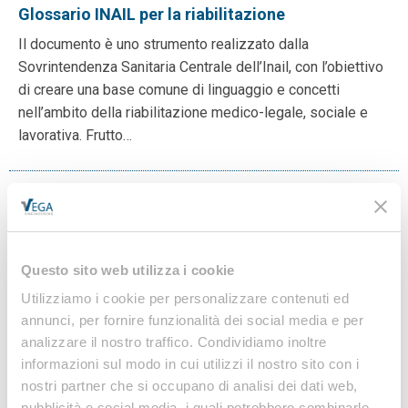
Glossario INAIL per la riabilitazione
Il documento è uno strumento realizzato dalla
Sovrintendenza Sanitaria Centrale dell’Inail, con l’obiettivo
di creare una base comune di linguaggio e concetti
nell’ambito della riabilitazione medico-legale, sociale e
lavorativa. Frutto…
Linee guida per la valutazione strumentale e in
tempo reale del rischio da sovraccarico
Questo sito web utilizza i cookie
biomeccanico
Utilizziamo i cookie per personalizzare contenuti ed
L’INAIL ha pubblicato un documento con l’intento di
annunci, per fornire funzionalità dei social media e per
rendere fruibili i risultati delle attività di ricerca svolte dal
analizzare il nostro traffico. Condividiamo inoltre
Laboratorio di ergonomia e fisiologia (LEF) del
informazioni sul modo in cui utilizzi il nostro sito con i
Dipartimento di medicina, epidemiologia, igiene…
nostri partner che si occupano di analisi dei dati web,
pubblicità e social media, i quali potrebbero combinarle