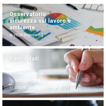
Osservatorio
sicurezza sul lavoro e
ambiente
di VEGA Engineering
Banca dati
NEWS
LINEE GUIDA
MODULISTICA
LEGISLAZIONE