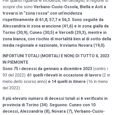
Per quanto riguarda le incidenze, nel dettaglio, in regione si
scopre che sono
Verbano-Cusio-Ossola, Biella e Asti a
trovarsi in “zona rossa” con un’incidenza
rispettivamente di 61,8, 57,7 e 56,3. Sono seguite da
Alessandria in zona arancione (41,6) e in zona gialla da
Torino (30,9), Cuneo (30,5) e Vercelli (29,3), mentre in
zona bianca, con rischio di mortalità ben al di sotto della
media regionale e nazionale, troviamo Novara (19,0).
INFORTUNI TOTALI (MORTALI E NON) DI TUTTO IL 2023
IN PIEMONTE
Sono 75 i decessi da gennaio a dicembre 2023
(contro i
93 del 2022):
61 quelli rilevati in occasione di lavoro
(2 in
meno dello scorso anno)
e 14 quelli in itinere
(16 in meno
del 2022).
Il più elevato numero di decessi totali si è verificato in
provincia di Torino (34). Seguono: Cuneo con 10
decessi, Alessandria (8), Novara (7), Verbano-Cusio-