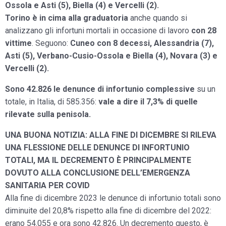
Ossola e Asti (5), Biella (4) e Vercelli (2).
Torino è in cima alla graduatoria
anche quando si
analizzano gli infortuni mortali in occasione di lavoro
con 28
vittime
. Seguono:
Cuneo con 8 decessi, Alessandria (7),
Asti (5), Verbano-Cusio-Ossola e Biella (4), Novara (3) e
Vercelli (2).
Sono 42.826 le denunce di infortunio complessive
su un
totale, in Italia, di 585.356:
vale a dire il 7,3% di quelle
rilevate sulla penisola.
UNA BUONA NOTIZIA: ALLA FINE DI DICEMBRE SI RILEVA
UNA FLESSIONE DELLE DENUNCE DI INFORTUNIO
TOTALI, MA IL DECREMENTO È PRINCIPALMENTE
DOVUTO ALLA CONCLUSIONE DELL’EMERGENZA
SANITARIA PER COVID
Alla fine di dicembre 2023 le denunce di infortunio totali sono
diminuite del 20,8% rispetto alla fine di dicembre del 2022:
erano 54.055 e ora sono 42.826. Un decremento questo, è