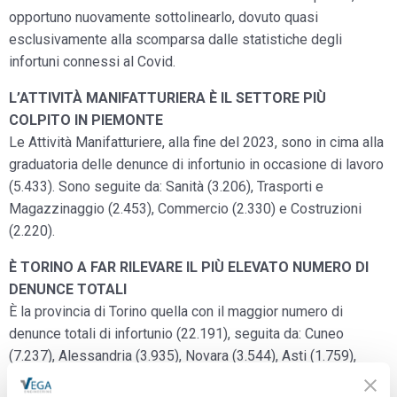
opportuno nuovamente sottolinearlo, dovuto quasi
esclusivamente alla scomparsa dalle statistiche degli
infortuni connessi al Covid.
L’ATTIVITÀ MANIFATTURIERA È IL SETTORE PIÙ
COLPITO IN PIEMONTE
Le Attività Manifatturiere, alla fine del 2023, sono in cima alla
graduatoria delle denunce di infortunio in occasione di lavoro
(5.433). Sono seguite da: Sanità (3.206), Trasporti e
Magazzinaggio (2.453), Commercio (2.330) e Costruzioni
(2.220).
È TORINO A FAR RILEVARE IL PIÙ ELEVATO NUMERO DI
DENUNCE TOTALI
È la provincia di Torino quella con il maggior numero di
denunce totali di infortunio (22.191), seguita da: Cuneo
(7.237), Alessandria (3.935), Novara (3.544), Asti (1.759),
Vercelli (1.726), Verbano-Cusio-Ossola (1.302) e Biella