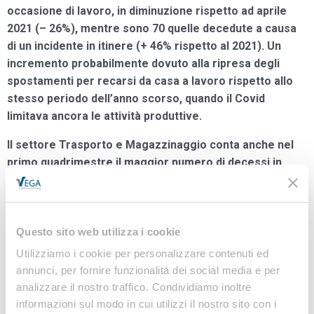
occasione di lavoro, in diminuzione rispetto ad aprile
2021 (– 26%), mentre sono 70 quelle decedute a causa
di un incidente in itinere (+ 46% rispetto al 2021). Un
incremento probabilmente dovuto alla ripresa degli
spostamenti per recarsi da casa a lavoro rispetto allo
stesso periodo dell’anno scorso, quando il Covid
limitava ancora le attività produttive.
Il settore Trasporto e Magazzinaggio conta anche nel
primo quadrimestre il maggior numero di decessi in
occasione di lavoro: sono 29 (erano 18 nel primo
quadrimestre del 2021).
Seguono: Costruzioni (27) e Attività manifatturiere (21).
Questo sito web utilizza i cookie
Utilizziamo i cookie per personalizzare contenuti ed
La fascia d’età più colpita dagli infortuni mortali sul lavoro è
annunci, per fornire funzionalità dei social media e per
sempre quella tra i 55 e i 64 anni (69 su un totale di 191). Ma
analizzare il nostro traffico. Condividiamo inoltre
l’indice di incidenza più alto di mortalità rispetto agli occupati
informazioni sul modo in cui utilizzi il nostro sito con i
viene rilevato tra i lavoratori più anziani, gli