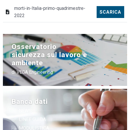
morti-in-Italia-primo-quadrimestre-
SCARICA
2022
Osservatorio
sicurezza sul lavoro e
ambiente
di VEGA Engineering
Banca dati
NEWS
LINEE GUIDA
MODULISTICA