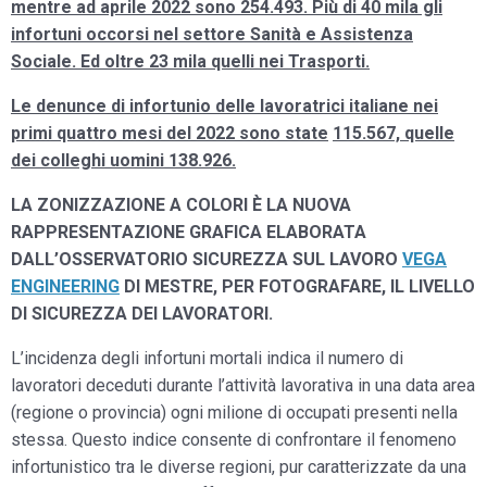
mentre ad aprile 2022 sono 254.493. Più di 40 mila gli
infortuni occorsi nel settore Sanità e Assistenza
Sociale. Ed oltre 23 mila quelli nei Trasporti.
Le denunce di infortunio delle lavoratrici italiane nei
primi quattro mesi del 2022 sono state
115.567, quelle
dei colleghi uomini 138.926.
LA ZONIZZAZIONE A COLORI È LA NUOVA
RAPPRESENTAZIONE GRAFICA ELABORATA
DALL’OSSERVATORIO SICUREZZA SUL LAVORO
VEGA
ENGINEERING
DI MESTRE, PER FOTOGRAFARE, IL LIVELLO
DI SICUREZZA DEI LAVORATORI.
L’incidenza degli infortuni mortali indica il numero di
lavoratori deceduti durante l’attività lavorativa in una data area
(regione o provincia) ogni milione di occupati presenti nella
stessa. Questo indice consente di confrontare il fenomeno
infortunistico tra le diverse regioni, pur caratterizzate da una