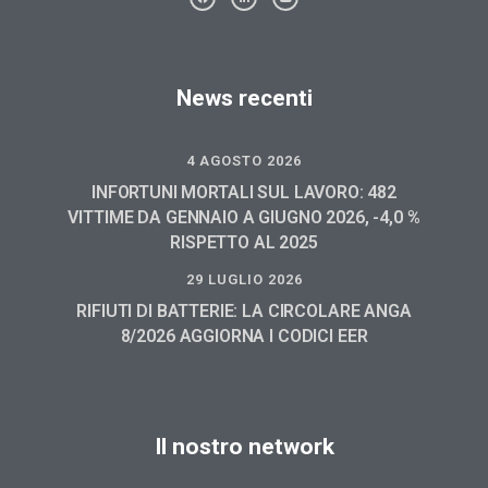
News recenti
4 AGOSTO 2026
INFORTUNI MORTALI SUL LAVORO: 482
VITTIME DA GENNAIO A GIUGNO 2026, -4,0 %
RISPETTO AL 2025
29 LUGLIO 2026
RIFIUTI DI BATTERIE: LA CIRCOLARE ANGA
8/2026 AGGIORNA I CODICI EER
Il nostro network