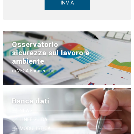
INVIA
Osservatorio
sicurezza sul lavoro e
ambiente
di VEGA Engineering
Banca dati
NEWS
LINEE GUIDA
MODULISTICA