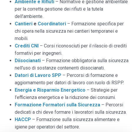
Ambiente e Rifiuti
– Normative e gestione ambientale
per la corretta gestione dei rifiuti e la tutela
dell’ambiente.
Cantieri
e
Coordinatori
– Formazione specifica per
chi opera nella sicurezza nei cantieri temporanei e
mobili.
Crediti CNI
– Corsi riconosciuti per il rilascio di crediti
formativi per ingegneri.
Diisocianati
– Formazione obbligatoria sulla sicurezza
nell’uso di sostanze contenenti diisocianati.
Datori di Lavoro SPP
– Percorsi di formazione e
aggiornamento per datori di lavoro con ruolo di RSPP.
Energia e Risparmio Energetico
– Strategie per
l’efficienza energetica e la riduzione dei consumi.
Formazione Formatori sulla Sicurezza
– Percorsi
dedicati a chi deve formare i lavoratori sulla sicurezza.
HACCP
– Formazione sulla sicurezza alimentare e
igiene per operatori del settore.