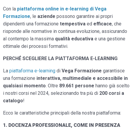
Con la
piattaforma online in e-learning di Vega
Formazione
, le
aziende
possono garantire ai propri
dipendenti una formazione
tempestiva
ed
efficace
, che
risponde alle normative in continua evoluzione, assicurando
al contempo la massima
qualità educativa
e una gestione
ottimale dei processi formativi.
PERCHÉ SCEGLIERE LA PIATTAFORMA E-LEARNING
La
piattaforma e-learning
di
Vega Formazione
garantisce
una formazione
interattiva, multimediale e accessibile in
qualsiasi momento
. Oltre
89.661 persone
hanno già scelto
i nostri corsi nel 2024, selezionando tra più di
200 corsi a
catalogo
!
Ecco le caratteristiche principali della nostra piattaforma:
1. DOCENZA PROFESSIONALE, COME IN PRESENZA