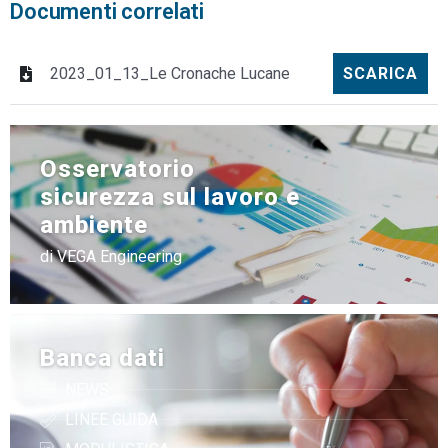
Documenti correlati
2023_01_13_Le Cronache Lucane
SCARICA
Osservatorio
sicurezza sul lavoro e
ambiente
di VEGA Engineering
Banca dati
NEWS
LINEE GUIDA