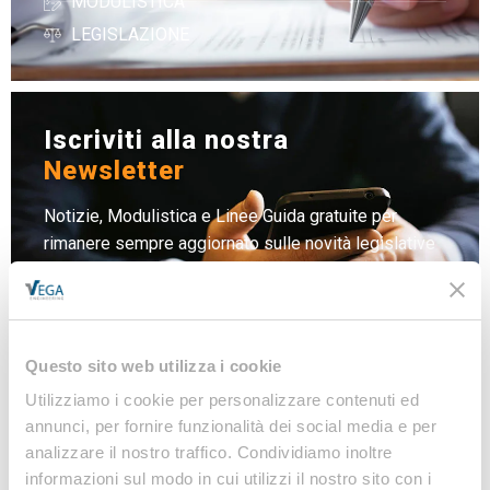
MODULISTICA
LEGISLAZIONE
Iscriviti alla nostra
Newsletter
Notizie, Modulistica e Linee Guida gratuite per
rimanere sempre aggiornato sulle novità legislative
e normative
Iscriviti
Questo sito web utilizza i cookie
Utilizziamo i cookie per personalizzare contenuti ed
annunci, per fornire funzionalità dei social media e per
analizzare il nostro traffico. Condividiamo inoltre
informazioni sul modo in cui utilizzi il nostro sito con i