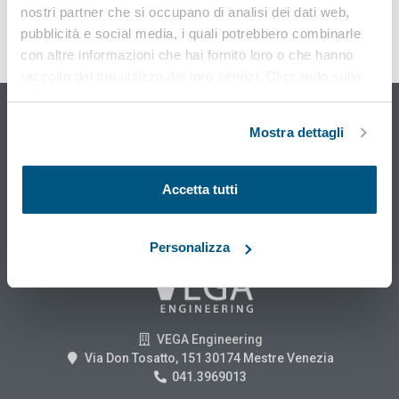
nostri partner che si occupano di analisi dei dati web,
pubblicità e social media, i quali potrebbero combinarle
Osservatorio sicurezza sul
con altre informazioni che hai fornito loro o che hanno
lavoro
raccolto dal tuo utilizzo dei loro servizi. Cliccando sulla
e ambiente di Vega Engineering
“X” in alto a destra si procederà rifiutando tutti i cookie,
ad eccezione di quelli tecnici.
Mostra dettagli
SCOPRI DI PIÙ
Accetta tutti
Personalizza
VEGA Engineering
Via Don Tosatto, 151 30174 Mestre Venezia
041.3969013