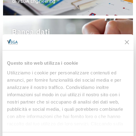
di VEGA Engineering
Banca dati
NEWS
LINEE GUIDA
MODULISTICA
Questo sito web utilizza i cookie
LEGISLAZIONE
Utilizziamo i cookie per personalizzare contenuti ed
annunci, per fornire funzionalità dei social media e per
analizzare il nostro traffico. Condividiamo inoltre
informazioni sul modo in cui utilizzi il nostro sito con i
Iscriviti alla nostra
nostri partner che si occupano di analisi dei dati web,
Newsletter
pubblicità e social media, i quali potrebbero combinarle
con altre informazioni che hai fornito loro o che hanno
Notizie, Modulistica e Linee Guida gratuite per
raccolto dal tuo utilizzo dei loro servizi. Cliccando sulla
rimanere sempre aggiornato sulle novità legislative
“X” in alto a destra si procederà rifiutando tutti i cookie,
e normative