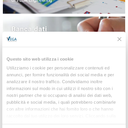
di VEGA Engineering
Banca dati
NEWS
LINEE GUIDA
MODULISTICA
Questo sito web utilizza i cookie
LEGISLAZIONE
Utilizziamo i cookie per personalizzare contenuti ed
annunci, per fornire funzionalità dei social media e per
analizzare il nostro traffico. Condividiamo inoltre
informazioni sul modo in cui utilizzi il nostro sito con i
Iscriviti alla nostra
nostri partner che si occupano di analisi dei dati web,
Newsletter
pubblicità e social media, i quali potrebbero combinarle
con altre informazioni che hai fornito loro o che hanno
Notizie, Modulistica e Linee Guida gratuite per
raccolto dal tuo utilizzo dei loro servizi. Cliccando sulla
rimanere sempre aggiornato sulle novità legislative
“X” in alto a destra si procederà rifiutando tutti i cookie,
e normative