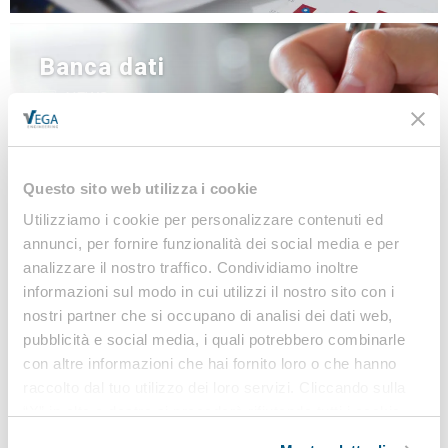
Banca dati
NEWS
LINEE GUIDA
MODULISTICA
LEGISLAZIONE
Questo sito web utilizza i cookie
Utilizziamo i cookie per personalizzare contenuti ed
annunci, per fornire funzionalità dei social media e per
analizzare il nostro traffico. Condividiamo inoltre
Iscriviti alla nostra
informazioni sul modo in cui utilizzi il nostro sito con i
Newsletter
nostri partner che si occupano di analisi dei dati web,
pubblicità e social media, i quali potrebbero combinarle
Notizie, Modulistica e Linee Guida gratuite per
con altre informazioni che hai fornito loro o che hanno
rimanere sempre aggiornato sulle novità legislative
raccolto dal tuo utilizzo dei loro servizi. Cliccando sulla
e normative
“X” in alto a destra si procederà rifiutando tutti i cookie,
ad eccezione di quelli tecnici.