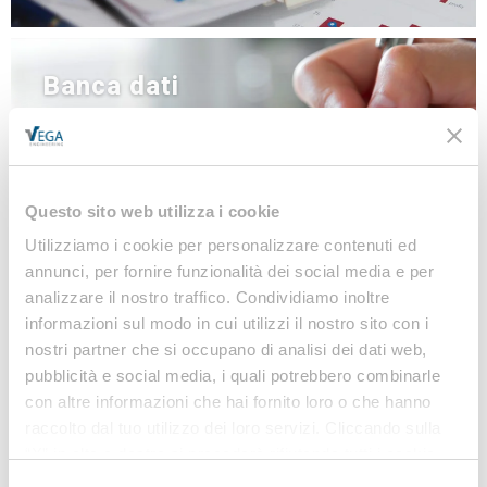
Banca dati
NEWS
LINEE GUIDA
MODULISTICA
Questo sito web utilizza i cookie
LEGISLAZIONE
Utilizziamo i cookie per personalizzare contenuti ed
annunci, per fornire funzionalità dei social media e per
analizzare il nostro traffico. Condividiamo inoltre
Iscriviti alla nostra
informazioni sul modo in cui utilizzi il nostro sito con i
Newsletter
nostri partner che si occupano di analisi dei dati web,
pubblicità e social media, i quali potrebbero combinarle
Notizie, Modulistica e Linee Guida gratuite per
con altre informazioni che hai fornito loro o che hanno
rimanere sempre aggiornato sulle novità legislative
raccolto dal tuo utilizzo dei loro servizi. Cliccando sulla
e normative
“X” in alto a destra si procederà rifiutando tutti i cookie,
ad eccezione di quelli tecnici.