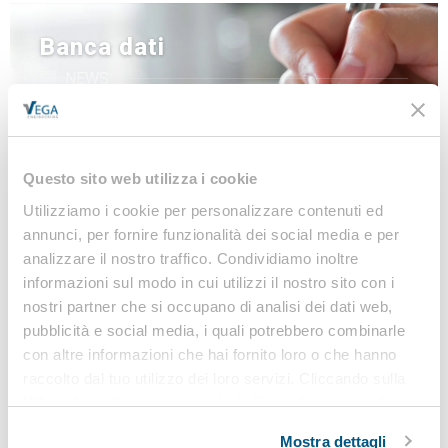
Banca dati
NEWS
LINEE GUIDA
MODULISTICA
LEGISLAZIONE
Questo sito web utilizza i cookie
Utilizziamo i cookie per personalizzare contenuti ed
annunci, per fornire funzionalità dei social media e per
analizzare il nostro traffico. Condividiamo inoltre
Iscriviti alla nostra
informazioni sul modo in cui utilizzi il nostro sito con i
Newsletter
nostri partner che si occupano di analisi dei dati web,
pubblicità e social media, i quali potrebbero combinarle
Notizie, Modulistica e Linee Guida gratuite per
con altre informazioni che hai fornito loro o che hanno
rimanere sempre aggiornato sulle novità legislative
raccolto dal tuo utilizzo dei loro servizi. Cliccando sulla
e normative
“X” in alto a destra si procederà rifiutando tutti i cookie,
ad eccezione di quelli tecnici.
Mostra dettagli
Iscriviti