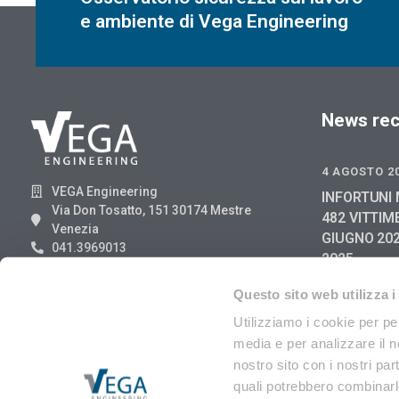
e ambiente di Vega Engineering
News rec
4 AGOSTO 2
VEGA Engineering
INFORTUNI 
Via Don Tosatto, 151 30174 Mestre
482 VITTIM
Venezia
GIUGNO 202
041.3969013
2025
29 LUGLIO 2
Questo sito web utilizza i
RIFIUTI DI
Utilizziamo i cookie per pe
ANGA 8/202
media e per analizzare il no
EER
nostro sito con i nostri par
quali potrebbero combinarle