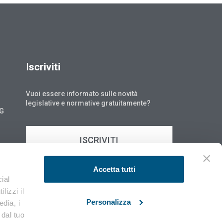
Iscriviti
Vuoi essere informato sulle novità
legislative e normative gratuitamente?
NG
ISCRIVITI
Accetta tutti
ial
lizzi il
Personalizza
edia, i
 dal tuo