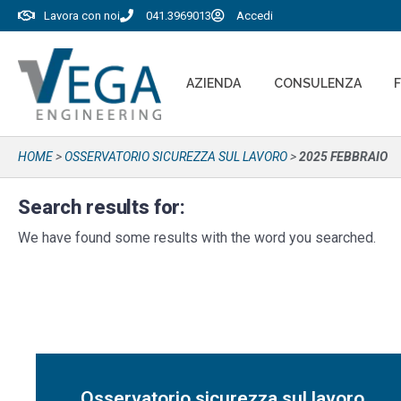
Lavora con noi
041.3969013
Accedi
AZIENDA
CONSULENZA
HOME
>
OSSERVATORIO SICUREZZA SUL LAVORO
>
2025 FEBBRAIO
Search results for:
We have found some results with the word you searched.
Osservatorio sicurezza sul lavoro