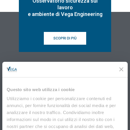
Osservatorio sicurezza sul
lavoro
e ambiente di Vega Engineering
SCOPRI DI PIÙ
Questo sito web utilizza i cookie
VEGA Engineering
Utilizziamo i cookie per personalizzare contenuti ed
Via Don Tosatto, 151 30174 Mestre Venezia
annunci, per fornire funzionalità dei social media e per
041.3969013
analizzare il nostro traffico. Condividiamo inoltre
informazioni sul modo in cui utilizzi il nostro sito con i
nostri partner che si occupano di analisi dei dati web,