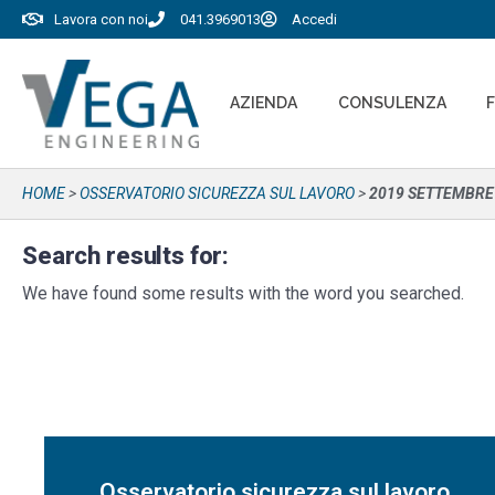
Lavora con noi
041.3969013
Accedi
AZIENDA
CONSULENZA
HOME
>
OSSERVATORIO SICUREZZA SUL LAVORO
>
2019 SETTEMBRE
Search results for:
We have found some results with the word you searched.
Osservatorio sicurezza sul lavoro