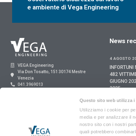
e ambiente di Vega Engineering
News rec
4 AGOSTO 2
VEGA Engineering
INFORTUNI 
Via Don Tosatto, 151 30174 Mestre
482 VITTIM
Venezia
GIUGNO 202
041.3969013
2025
29 LUGLIO 2
Questo sito web utilizza i
RIFIUTI DI
Utilizziamo i cookie per pe
ANGA 8/202
media e per analizzare il no
EER
nostro sito con i nostri par
quali potrebbero combinarle