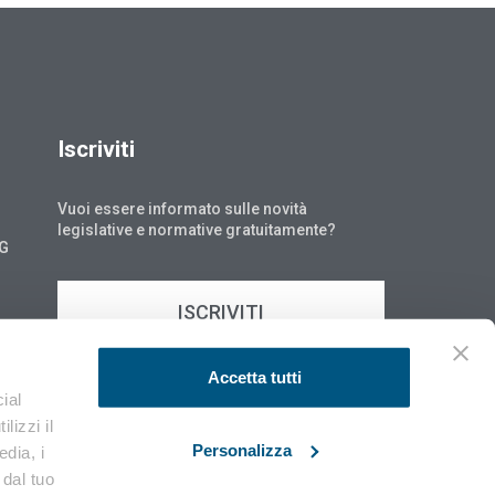
Iscriviti
Vuoi essere informato sulle novità
legislative e normative gratuitamente?
NG
ISCRIVITI
Accetta tutti
ial
lizzi il
Personalizza
edia, i
 dal tuo