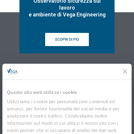
Osservatorio sicurezza sul
lavoro
e ambiente di Vega Engineering
SCOPRI DI PIÙ
Questo sito web utilizza i cookie
VEGA Engineering
Utilizziamo i cookie per personalizzare contenuti ed
Via Don Tosatto, 151 30174 Mestre Venezia
annunci, per fornire funzionalità dei social media e per
041.3969013
analizzare il nostro traffico. Condividiamo inoltre
informazioni sul modo in cui utilizzi il nostro sito con i
nostri partner che si occupano di analisi dei dati web,