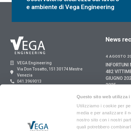
e ambiente di Vega Engineering
News rec
4 AGOSTO 2
VEGA Engineering
INFORTUNI 
Via Don Tosatto, 151 30174 Mestre
482 VITTIM
Venezia
GIUGNO 202
041.3969013
2025
29 LUGLIO 2
Questo sito web utilizza i
RIFIUTI DI
Utilizziamo i cookie per pe
ANGA 8/202
media e per analizzare il no
EER
nostro sito con i nostri par
quali potrebbero combinarle