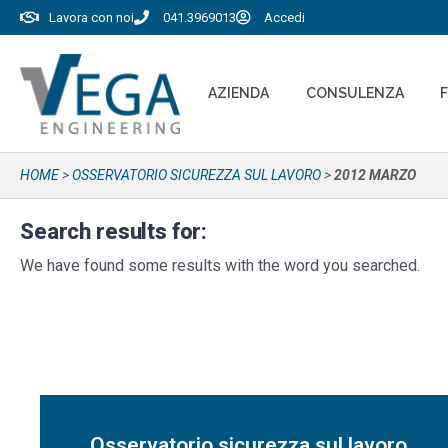
Lavora con noi
041.3969013
Accedi
AZIENDA
CONSULENZA
HOME
>
OSSERVATORIO SICUREZZA SUL LAVORO
>
2012 MARZO
Search results for:
We have found some results with the word you searched.
Osservatorio sicurezza sul lavoro