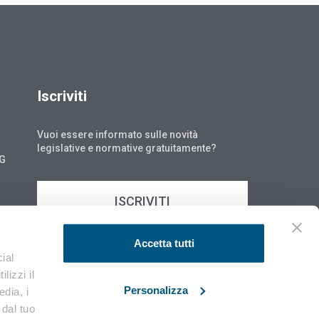
Iscriviti
Vuoi essere informato sulle novità
legislative e normative gratuitamente?
NG
ISCRIVITI
Accetta tutti
ial
lizzi il
Personalizza
edia, i
 dal tuo