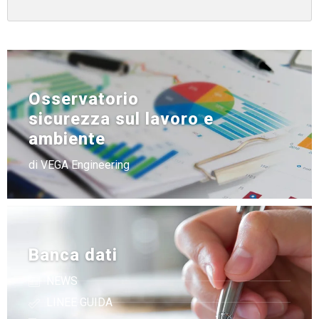
Osservatorio
sicurezza sul lavoro e
ambiente
di VEGA Engineering
Banca dati
NEWS
LINEE GUIDA