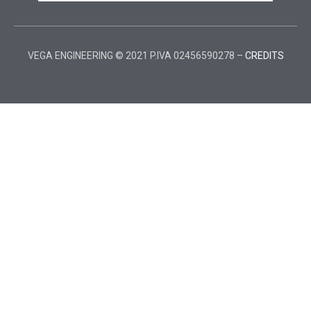
VEGA ENGINEERING © 2021 P.IVA 02456590278 –
CREDITS