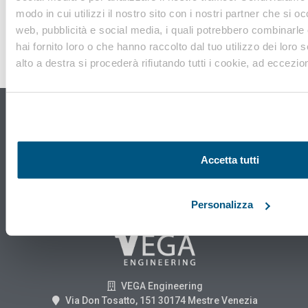
modo in cui utilizzi il nostro sito con i nostri partner che si o
web, pubblicità e social media, i quali potrebbero combinarle
hai fornito loro o che hanno raccolto dal tuo utilizzo dei loro s
Osservatorio sicurezza sul
alto a destra si procederà rifiutando tutti i cookie, ad eccezion
lavoro
e ambiente di Vega Engineering
SCOPRI DI PIÙ
Accetta tutti
Personalizza
VEGA Engineering
Via Don Tosatto, 151 30174 Mestre Venezia