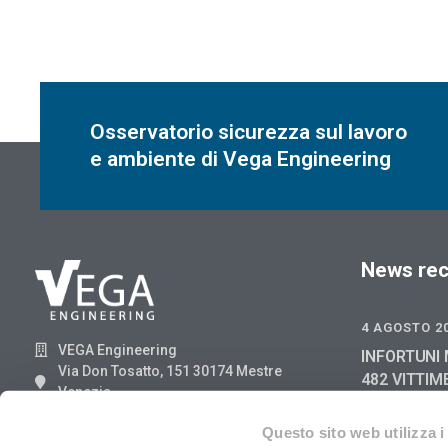
Osservatorio sicurezza sul lavoro
e ambiente di Vega Engineering
News rec
4 AGOSTO 2
VEGA Engineering
INFORTUNI 
Via Don Tosatto, 151 30174 Mestre
482 VITTIM
Venezia
GIUGNO 202
041.3969013
2025
Questo sito web utilizza i