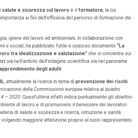
 salute e sicurezza sul lavoro
è il
formatore
, la cui
mportanza ai fini dell’efficacia del
percorso di formazione dei
ia, igiene del lavoro ed ambientale
, in collaborazione con
e e sociali
, ha pubblicato l’utile e corposo documento
“La
avoro tra idealizzazione e valutazione”
che si concentra sui
ori
sia nell’ambito dell’indagine scientifica sia nel panorama
 apprendimento degli adulti
.
IL
, attualmente la ricerca in tema di
prevenzione dei rischi
icazione della Commissione europea relativa al quadro
014 – 2020
. Quest’ultima infatti indica puntualmente gli obiettivi
mbiente di lavoro
e di promuovere il
benessere dei lavoratori
materia di salute e sicurezza e ricerca, istruzione e sanità
ti volgendo maggiore attenzione proprio al ruolo rappresentato