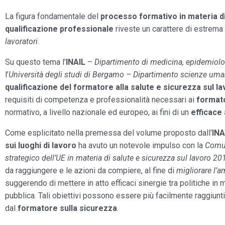
La figura fondamentale del
processo formativo in materia di
qualificazione professionale
riveste un carattere di estrema i
lavoratori
.
Su questo tema l’
INAIL
–
Dipartimento di medicina, epidemiolog
l’
Università degli studi di Bergamo – Dipartimento scienze uman
qualificazione del formatore alla salute e sicurezza sul l
requisiti di competenza e professionalità necessari ai
format
normativo, a livello nazionale ed europeo, ai fini di un
efficace
Come esplicitato nella premessa del volume proposto dall’
INA
sui luoghi di lavoro
ha avuto un notevole impulso con la
Comun
strategico dell’UE in materia di salute e sicurezza sul lavoro 2
da raggiungere e le azioni da compiere, al fine di
migliorare l’a
suggerendo di mettere in atto efficaci sinergie tra politiche in 
pubblica. Tali obiettivi possono essere più facilmente raggiun
dal
formatore sulla sicurezza
.