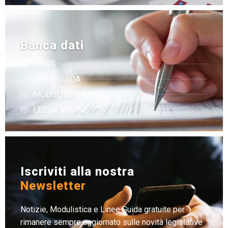
Banca dati
NEWS
LINEE GUIDA
MODULISTICA
LEGISLAZIONE
Iscriviti alla nostra
Newsletter
Notizie, Modulistica e Linee Guida gratuite per
rimanere sempre aggiornato sulle novità legislative