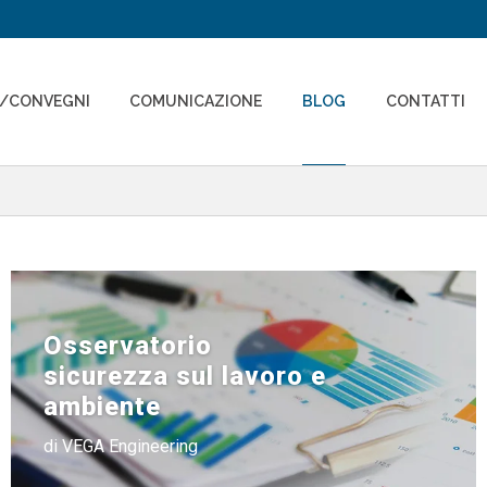
I/CONVEGNI
COMUNICAZIONE
BLOG
CONTATTI
Osservatorio
sicurezza sul lavoro e
ambiente
di VEGA Engineering