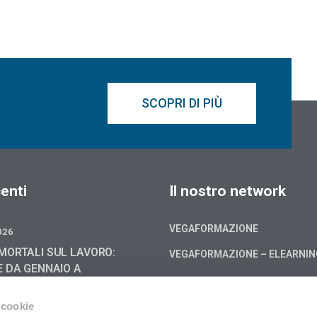
SCOPRI DI PIÙ
enti
Il nostro network
VEGAFORMAZIONE
026
MORTALI SUL LAVORO:
VEGAFORMAZIONE – ELEARNI
E DA GENNAIO A
6, -4,0 % RISPETTO AL
Cookie policy
 cookie