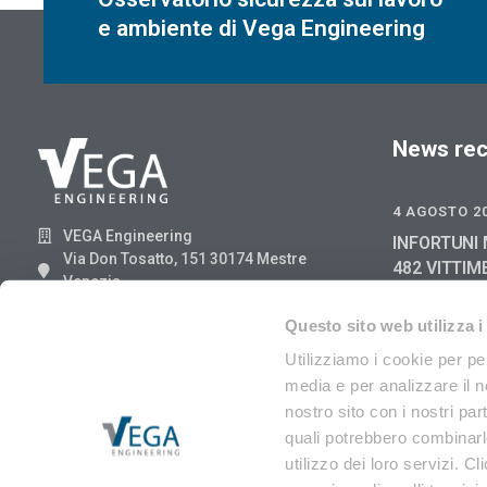
e ambiente di Vega Engineering
News rec
4 AGOSTO 2
VEGA Engineering
INFORTUNI 
Via Don Tosatto, 151 30174 Mestre
482 VITTIM
Venezia
GIUGNO 202
041.3969013
2025
Questo sito web utilizza i
29 LUGLIO 2
Utilizziamo i cookie per pe
media e per analizzare il no
RIFIUTI DI
ANGA 8/202
nostro sito con i nostri par
EER
quali potrebbero combinarle
utilizzo dei loro servizi. Cl