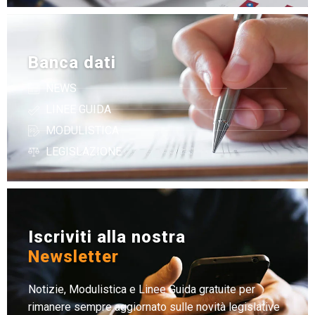
Banca dati
NEWS
LINEE GUIDA
MODULISTICA
LEGISLAZIONE
Iscriviti alla nostra
Newsletter
Notizie, Modulistica e Linee Guida gratuite per
rimanere sempre aggiornato sulle novità legislative