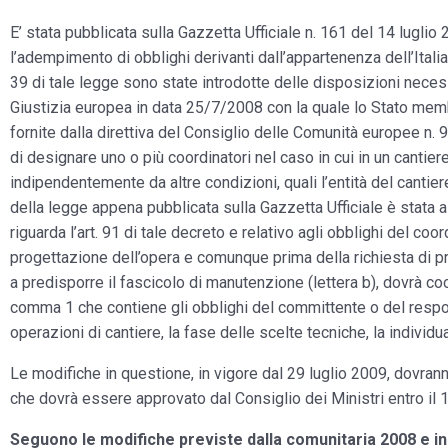
E’ stata pubblicata sulla Gazzetta Ufficiale n. 161 del 14 lugli
l’adempimento di obblighi derivanti dall’appartenenza dell’Ital
39 di tale legge sono state introdotte delle disposizioni nece
Giustizia europea in data 25/7/2008 con la quale lo Stato membr
fornite dalla direttiva del Consiglio delle Comunità europee n.
di designare uno o più coordinatori nel caso in cui in un canti
indipendentemente da altre condizioni, quali l’entità del cantiere
della legge appena pubblicata sulla Gazzetta Ufficiale è stata al
riguarda l’art. 91 di tale decreto e relativo agli obblighi del coor
progettazione dell’opera e comunque prima della richiesta di pre
a predisporre il fascicolo di manutenzione (lettera b), dovrà coor
comma 1 che contiene gli obblighi del committente o del respon
operazioni di cantiere, la fase delle scelte tecniche, la individu
Le modifiche in questione, in vigore dal 29 luglio 2009, dovran
che dovrà essere approvato dal Consiglio dei Ministri entro il
Seguono le modifiche previste dalla comunitaria 2008 e ins