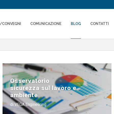
I/CONVEGNI
COMUNICAZIONE
BLOG
CONTATTI
Osservatorio
sicurezza sul lavoro e
ambiente
di VEGA Engineering