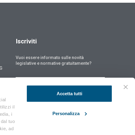
Iscriviti
Vuoi essere informato sulle novità
legislative e normative gratuitamente?
NG
ISCRIVITI
Accetta tutti
ial
lizzi il
Personalizza
edia, i
 dal tuo
okie, ad