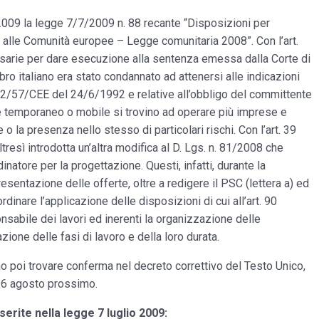
o 2009 la legge 7/7/2009 n. 88 recante “Disposizioni per
ia alle Comunità europee – Legge comunitaria 2008”. Con l’art.
ssarie per dare esecuzione alla sentenza emessa dalla Corte di
o italiano era stato condannato ad attenersi alle indicazioni
 92/57/CEE del 24/6/1992 e relative all’obbligo del committente
ere temporaneo o mobile si trovino ad operare più imprese e
 o la presenza nello stesso di particolari rischi. Con l’art. 39
tresì introdotta un’altra modifica al D. Lgs. n. 81/2008 che
dinatore per la progettazione. Questi, infatti, durante la
sentazione delle offerte, oltre a redigere il PSC (lettera a) ed
dinare l’applicazione delle disposizioni di cui all’art. 90
sabile dei lavori ed inerenti la organizzazione delle
azione delle fasi di lavoro e della loro durata.
no poi trovare conferma nel decreto correttivo del Testo Unico,
 16 agosto prossimo.
erite nella legge 7 luglio 2009: