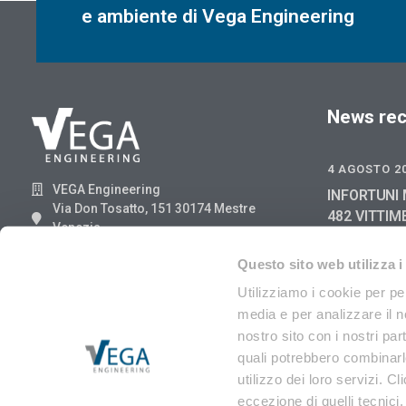
e ambiente di Vega Engineering
News rec
4 AGOSTO 2
VEGA Engineering
INFORTUNI 
Via Don Tosatto, 151 30174 Mestre
482 VITTIM
Venezia
GIUGNO 202
041.3969013
2025
Questo sito web utilizza i
29 LUGLIO 2
Utilizziamo i cookie per pe
media e per analizzare il no
RIFIUTI DI
ANGA 8/202
nostro sito con i nostri par
EER
quali potrebbero combinarle
utilizzo dei loro servizi. Cl
eccezione di quelli tecnici.