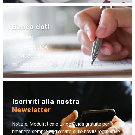
Banca dati
NEWS
LINEE GUIDA
MODULISTICA
LEGISLAZIONE
Iscriviti alla nostra
Newsletter
Notizie, Modulistica e Linee Guida gratuite per
rimanere sempre aggiornato sulle novità legislative