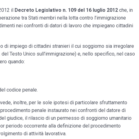
 2012 il
Decreto Legislativo n. 109 del 16 luglio 2012
che, in
perazione tra Stati membri nella lotta contro l’immigrazione
imenti nei confronti di datori di lavoro che impiegano cittadini
di impiego di cittadini stranieri il cui soggiorno sia irregolare
2, del Testo Unico sull’immigrazione) e, nello specifico, nel caso
vero quando:
 del codice penale.
evede, inoltre, per le sole ipotesi di particolare sfruttamento
l procedimento penale instaurato nei confronti del datore di
el giudice, il rilascio di un permesso di soggiorno umanitario
gior periodo occorrente alla definizione del procedimento
lgimento di attività lavorativa.