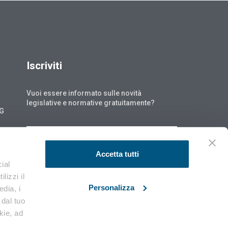
Iscriviti
Vuoi essere informato sulle novità
legislative e normative gratuitamente?
NG
ISCRIVITI
Accetta tutti
ial
lizzi il
Personalizza
edia, i
 dal tuo
okie, ad