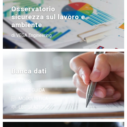
Osservatorio
sicurezza sul lavoro e
ambiente
di VEGA Engineering
Banca dati
NEWS
LINEE GUIDA
MODULISTICA
LEGISLAZIONE