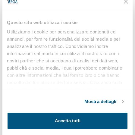
Richiedi informazioni
Questo sito web utilizza i cookie
Utilizziamo i cookie per personalizzare contenuti ed
annunci, per fornire funzionalità dei social media e per
analizzare il nostro traffico. Condividiamo inoltre
informazioni sul modo in cui utilizzi il nostro sito con i
nostri partner che si occupano di analisi dei dati web,
pubblicità e social media, i quali potrebbero combinarle
Azienda
con altre informazioni che hai fornito loro o che hanno
raccolto dal tuo utilizzo dei loro servizi. Cliccando sulla
“X” in alto a destra si procederà rifiutando tutti i cookie,
ad eccezione di quelli tecnici.
Mostra dettagli
Accetta tutti