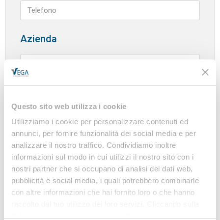
Azienda
Questo sito web utilizza i cookie
Utilizziamo i cookie per personalizzare contenuti ed
annunci, per fornire funzionalità dei social media e per
analizzare il nostro traffico. Condividiamo inoltre
informazioni sul modo in cui utilizzi il nostro sito con i
CONSENSO AL TRATTAMENTO DEI DATI
nostri partner che si occupano di analisi dei dati web,
PERSONALI AI SENSI DELL'ART. 13 DEL
pubblicità e social media, i quali potrebbero combinarle
REGOLAMENTO UE 2016/679
con altre informazioni che hai fornito loro o che hanno
I dati personali saranno trattati come indicato nella
raccolto dal tuo utilizzo dei loro servizi. Cliccando sulla
nostra informativa sulla privacy, predisposta ai
“X” in alto a destra si procederà rifiutando tutti i cookie,