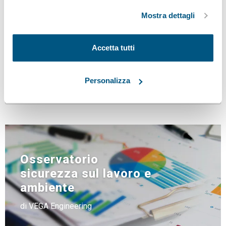
sensi del Regolamento UE 2016/679
ad eccezione di quelli tecnici.
Mostra dettagli
Confermo di aver letto e accettato l'informativa
sulla
privacy
Accetta tutti
INVIA
Personalizza
Osservatorio
sicurezza sul lavoro e
ambiente
di VEGA Engineering