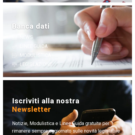
Banca dati
NEWS
LINEE GUIDA
MODULISTICA
LEGISLAZIONE
Iscriviti alla nostra
Newsletter
Notizie, Modulistica e Linee Guida gratuite per
rimanere sempre aggiornato sulle novità legislative