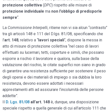
protezione collettiva
(
DPC
) rispetto alle misure di
protezione individuale
ma
non l’obbligo di predisporle
sempre
“.
La
Commissione Interpelli
, ritiene non vi sia alcun “contrasto”
tra gli articoli 148 e 111 del D.lgs. 81/08, specificando che
l’
art. 148
, relativo a “
lavori speciali
“, dispone la messa in
atto di misure di protezione collettiva “nel caso di lavori
effettuati su lucernari, tetti, coperture e simili, che possano
esporre a rischio il lavoratore e qualora, sulla base della
valutazione del rischio, le citate superfici non siano in grado
di garantire una resistenza sufficiente per sostenere il peso
degli operai e dei materiali di impiego o sia dubbia la loro
resistenza, devono essere adottati i necessari
apprestamenti atti ad assicurare l’incolumità delle persone
addette”.
Il
D. Lgs. 81/08
all’art. 148
è, dunque, una disposizione
speciale rispetto a quella generale di cui all’articolo 111 che