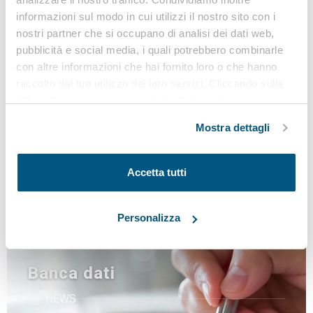
INVIA
informazioni sul modo in cui utilizzi il nostro sito con i
nostri partner che si occupano di analisi dei dati web,
pubblicità e social media, i quali potrebbero combinarle
con altre informazioni che hai fornito loro o che hanno
raccolto dal tuo utilizzo dei loro servizi. Cliccando sulla
“X” in alto a destra si procederà rifiutando tutti i cookie,
Osservatorio
ad eccezione di quelli tecnici.
Mostra dettagli
sicurezza sul lavoro e
ambiente
Accetta tutti
di VEGA Engineering
Personalizza
Banca dati
NEWS