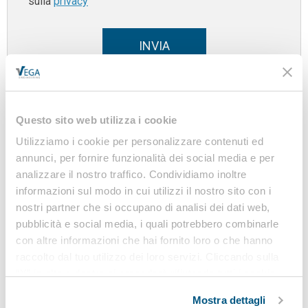
sulla
privacy
INVIA
Questo sito web utilizza i cookie
Utilizziamo i cookie per personalizzare contenuti ed
Osservatorio
annunci, per fornire funzionalità dei social media e per
analizzare il nostro traffico. Condividiamo inoltre
sicurezza sul lavoro e
informazioni sul modo in cui utilizzi il nostro sito con i
ambiente
nostri partner che si occupano di analisi dei dati web,
di VEGA Engineering
pubblicità e social media, i quali potrebbero combinarle
con altre informazioni che hai fornito loro o che hanno
raccolto dal tuo utilizzo dei loro servizi. Cliccando sulla
“X” in alto a destra si procederà rifiutando tutti i cookie,
ad eccezione di quelli tecnici.
Mostra dettagli