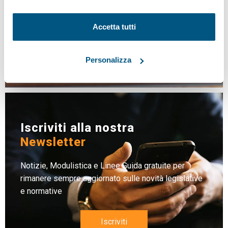
Banca dati
NEWS
Accetta tutti
LINEE GUIDA
MODULISTICA
Personalizza
LEGISLAZIONE
Iscriviti alla nostra
Newsletter
Notizie, Modulistica e Linee Guida gratuite per
rimanere sempre aggiornato sulle novità legislative
e normative
Iscriviti