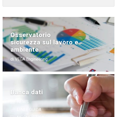
Osservatorio
sicurezza sul lavoro e
ambiente
di VEGA Engineering
Banca dati
NEWS
LINEE GUIDA