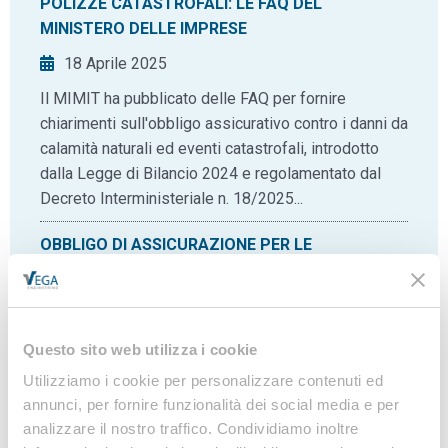
POLIZZE CATASTROFALI: LE FAQ DEL
MINISTERO DELLE IMPRESE
18 Aprile 2025
Il MIMIT ha pubblicato delle FAQ per fornire
chiarimenti sull'obbligo assicurativo contro i danni da
calamità naturali ed eventi catastrofali, introdotto
dalla Legge di Bilancio 2024 e regolamentato dal
Decreto Interministeriale n. 18/2025...
OBBLIGO DI ASSICURAZIONE PER LE
CATASTROFI NATURALI: PUBBLICATO IL
DECRETO ATTUATIVO
19 Marzo 2025
Questo sito web utilizza i cookie
Il Decreto 18/2025, in vigore dal 14 marzo,
Utilizziamo i cookie per personalizzare contenuti ed
disciplina le modalità attuative e operative
annunci, per fornire funzionalità dei social media e per
dell’obbligo di assicurazione per i danni da calamità
analizzare il nostro traffico. Condividiamo inoltre
naturali e catastrofi come alluvioni, terremoti e