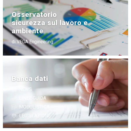
Osservatorio
sicurezza sul lavoro e
ambiente
di VEGA Engineering
Banca dati
NEWS
LINEE GUIDA
MODULISTICA
LEGISLAZIONE