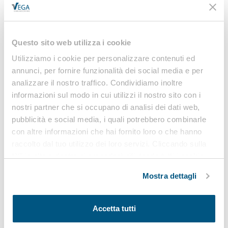
MAGGIO 2023?”
Questo sito web utilizza i cookie
SEMINARIO “COSA CAMBIA CON
Utilizziamo i cookie per personalizzare contenuti ed
LE MODIFICHE AL TESTO UNICO
annunci, per fornire funzionalità dei social media e per
analizzare il nostro traffico. Condividiamo inoltre
SULLA SICUREZZA INTRODOTTE
informazioni sul modo in cui utilizzi il nostro sito con i
A MAGGIO 2023?”
nostri partner che si occupano di analisi dei dati web,
pubblicità e social media, i quali potrebbero combinarle
Frequenta gratuitamente il Seminario
con altre informazioni che hai fornito loro o che hanno
organizzato da Vega Formazione per
raccolto dal tuo utilizzo dei loro servizi. Cliccando sulla
approfondire le novità…
“X” in alto a destra si procederà rifiutando tutti i cookie,
ad eccezione di quelli tecnici.
Mostra dettagli
CLICCA QUI!
Accetta tutti