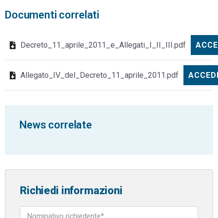
Documenti correlati
Decreto_11_aprile_2011_e_Allegati_I_II_III.pdf
ACCE
Allegato_IV_del_Decreto_11_aprile_2011.pdf
ACCEDI
News correlate
Richiedi informazioni