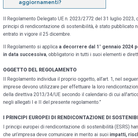
aggiornamenti?
Il Regolamento Delegato UE n. 2023/2772 del 31 luglio 2023, ch
principi di rendicontazione di sostenibilità, è stato pubblicato
entrato in vigore il 25 dicembre.
Il Regolamento si applica
a decorrere dal 1° gennaio 2024 per
in data successiva
, obbligatorio in tutti i suoi elementi e dir
OGGETTO DEL REGOLAMENTO
Il Regolamento individua il proprio oggetto, all’art. 1, nel segue
imprese devono utilizzare per effettuare la loro rendicontazione 
della direttiva 2013/34/UE secondo il calendario di cui all’artic
negli allegati I e II del presente regolamento.”
I PRINCIPI EUROPEI DI RENDICONTAZIONE DI SOSTENIB
I principi europei di rendicontazione di sostenibilità (ESRS) ha
che un’impresa deve comunicare in merito ai suoi
impatti, risc