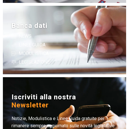
Banca dati
NEWS
LINEE GUIDA
MODULISTICA
LEGISLAZIONE
Iscriviti alla nostra
Newsletter
Notizie, Modulistica e Linee Guida gratuite per
rimanere sempre aggiornato sulle novità legislative