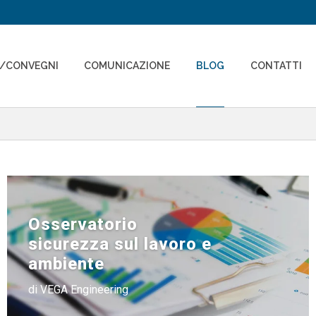
I/CONVEGNI
COMUNICAZIONE
BLOG
CONTATTI
Osservatorio
sicurezza sul lavoro e
ambiente
di VEGA Engineering