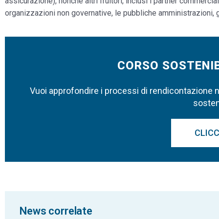
assicurazione), nonché altri fruitori, inclusi i partner commerciali
organizzazioni non governative, le pubbliche amministrazioni, g
CORSO SOSTENIB
Vuoi approfondire i processi di rendicontazione non
sosteni
CLICC
News correlate