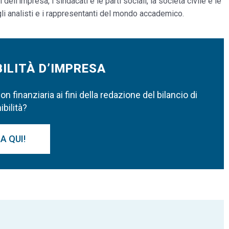
 dell’impresa, i sindacati e le parti sociali, la società civile e le
li analisti e i rappresentanti del mondo accademico.
ILITÀ D’IMPRESA
 finanziaria ai fini della redazione del bilancio di
bilità?
A QUI!