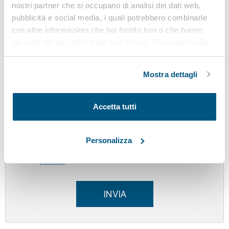
nostri partner che si occupano di analisi dei dati web,
pubblicità e social media, i quali potrebbero combinarle
con altre informazioni che hai fornito loro o che hanno
raccolto dal tuo utilizzo dei loro servizi. Cliccando sulla
“X” in alto a destra si procederà rifiutando tutti i cookie,
CONSENSO AL TRATTAMENTO DEI DATI
ad eccezione di quelli tecnici.
PERSONALI AI SENSI DELL'ART. 13 DEL
Mostra dettagli
REGOLAMENTO UE 2016/679
I dati personali saranno trattati come indicato nella
Accetta tutti
nostra informativa sulla privacy, predisposta ai
sensi del Regolamento UE 2016/679
Personalizza
Confermo di aver letto e accettato l'informativa
sulla
privacy
INVIA