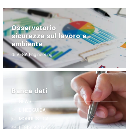
Osservatorio
sicurezza sul lavoro e
ambiente
di VEGA Engineering
Banca dati
NEWS
LINEE GUIDA
MODULISTICA
LEGISLAZIONE