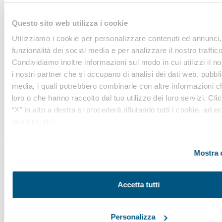
LINEE GUIDA
MODULISTICA
Questo sito web utilizza i cookie
LEGISLAZIONE
Utilizziamo i cookie per personalizzare contenuti ed annunci, 
funzionalità dei social media e per analizzare il nostro traffico
Condividiamo inoltre informazioni sul modo in cui utilizzi il no
i nostri partner che si occupano di analisi dei dati web, pubbli
media, i quali potrebbero combinarle con altre informazioni ch
Iscriviti alla nostra
loro o che hanno raccolto dal tuo utilizzo dei loro servizi. Cli
Newsletter
“X” in alto a destra si procederà rifiutando tutti i cookie, ad e
quelli tecnici.
Notizie, Modulistica e Linee Guida gratuite per
rimanere sempre aggiornato sulle novità legislative
e normative
Mostra d
Iscriviti
Accetta tutti
Personalizza