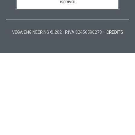
ISCRIVITI
VEGA ENGINEERING © 2021 P.IVA 02456590278 –
CREDITS