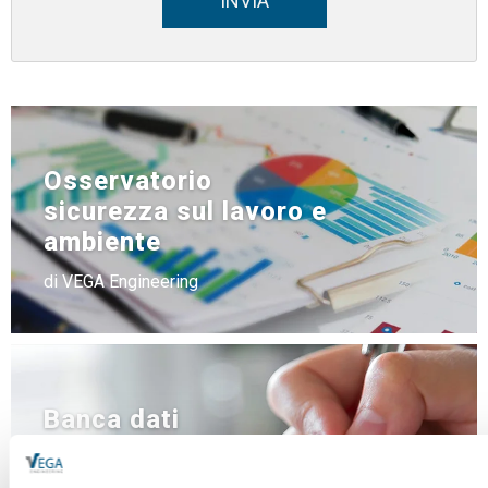
INVIA
Osservatorio
sicurezza sul lavoro e
ambiente
di VEGA Engineering
Banca dati
NEWS