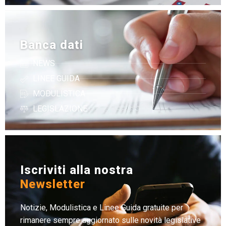
Banca dati
NEWS
LINEE GUIDA
MODULISTICA
LEGISLAZIONE
Iscriviti alla nostra
Newsletter
Notizie, Modulistica e Linee Guida gratuite per
rimanere sempre aggiornato sulle novità legislative