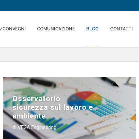
I/CONVEGNI
COMUNICAZIONE
BLOG
CONTATTI
Osservatorio
sicurezza sul lavoro e
ambiente
di VEGA Engineering