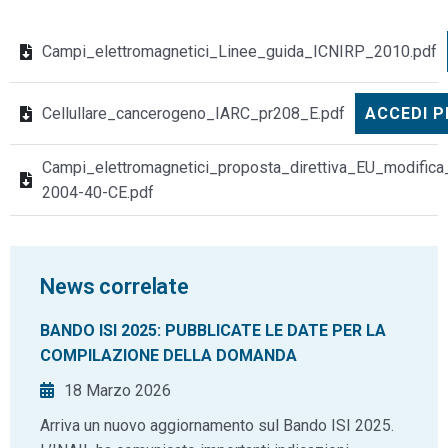
Campi_elettromagnetici_Linee_guida_ICNIRP_2010.pdf
Cellullare_cancerogeno_IARC_pr208_E.pdf
ACCEDI P
Campi_elettromagnetici_proposta_direttiva_EU_modifica
2004-40-CE.pdf
News correlate
BANDO ISI 2025: PUBBLICATE LE DATE PER LA
COMPILAZIONE DELLA DOMANDA
18 Marzo 2026
Arriva un nuovo aggiornamento sul Bando ISI 2025.