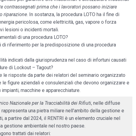
te contrassegnati prima che i lavoratori possano iniziare
 o riparazione
. In sostanza, la procedura LOTO ha il fine di
 energia pericolosa, come elettricità, gas, vapore o forza
i lesioni o incidenti mortali.
amentali di una procedura LOTO?
i di riferimento per la predisposizione di una procedura
lità indicati dalla giurisprudenza nel caso di infortuni causati
dure di Lockout – Tagout?
le risposte da parte dei relatori del seminario organizzato
e le figure aziendali e consulenziali che devono organizzare e
u impianti, macchine e apparecchiature.
nico Nazionale per la Tracciabilità dei Rifiuti
, nelle diffuse
i” rappresenta una pietra miliare nell’ambito della gestione e
nfatti, a partire dal 2024, il RENTRI è un elemento cruciale nel
la gestione ambientale nel nostro paese.
ono trattati dai relatori: