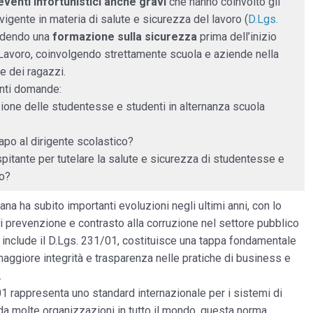
 eventi infortunistici anche gravi
che hanno coinvolto gli
e vigente in materia di salute e sicurezza del lavoro (
D.Lgs.
vedendo una
formazione sulla sicurezza
prima dell’inizio
a Lavoro, coinvolgendo strettamente scuola e aziende nella
te dei ragazzi.
enti domande:
zione delle studentesse e studenti in alternanza scuola
apo al dirigente scolastico?
pitante per tutelare la salute e sicurezza di studentesse e
ro?
ana ha subito importanti evoluzioni negli ultimi anni, con lo
di prevenzione e contrasto alla corruzione nel settore pubblico
he include il D.Lgs. 231/01, costituisce una tappa fondamentale
maggiore integrità e trasparenza nelle pratiche di business e
a.
1 rappresenta uno standard internazionale per i sistemi di
da molte organizzazioni in tutto il mondo, questa norma