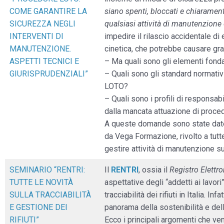
COME GARANTIRE LA
siano spenti, bloccati e chiaramen
SICUREZZA NEGLI
qualsiasi attività di manutenzione
INTERVENTI DI
impedire il rilascio accidentale di
MANUTENZIONE.
cinetica, che potrebbe causare grav
ASPETTI TECNICI E
– Ma quali sono gli elementi fond
GIURISPRUDENZIALI”
– Quali sono gli standard normativ
LOTO?
– Quali sono i profili di responsabi
dalla mancata attuazione di proce
A queste domande sono state date 
da Vega Formazione, rivolto a tutt
gestire attività di manutenzione s
SEMINARIO “RENTRI:
Il
RENTRI
, ossia il
Registro Elettro
TUTTE LE NOVITÀ
aspettative degli “addetti ai lavor
SULLA TRACCIABILITÀ
tracciabilità dei rifiuti in Italia. I
E GESTIONE DEI
panorama della sostenibilità e del
RIFIUTI”
Ecco i principali argomenti che veng