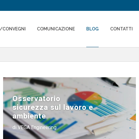
I/CONVEGNI
COMUNICAZIONE
BLOG
CONTATTI
Osservatorio
sicurezza sul lavoro e
ambiente
di VEGA Engineering