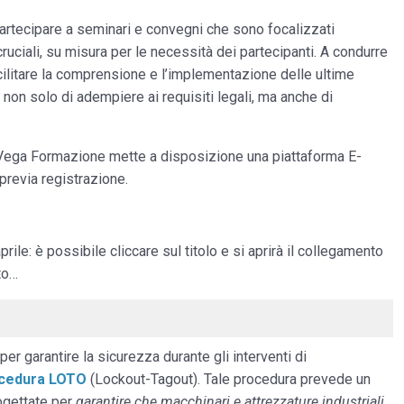
artecipare a seminari e convegni che sono focalizzati
ciali, su misura per le necessità dei partecipanti. A condurre
acilitare la comprensione e l’implementazione delle ultime
 non solo di adempiere ai requisiti legali, ma anche di
ta, Vega Formazione mette a disposizione una piattaforma E-
previa registrazione.
prile: è possibile cliccare sul titolo e si aprirà il collegamento
to…
r garantire la sicurezza durante gli interventi di
cedura LOTO
(Lockout-Tagout). Tale procedura prevede un
ogettate per
garantire che macchinari e attrezzature industriali