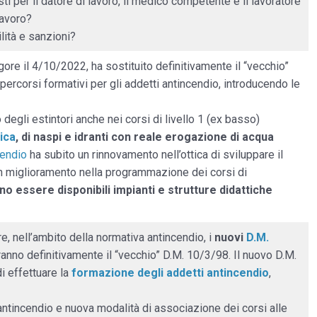
sti per il datore di lavoro, il medico competente e il lavoratore
Lavoro?
ità e sanzioni?
vigore il 4/10/2022, ha sostituito definitivamente il “vecchio”
percorsi formativi per gli addetti antincendio, introducendo le
egli estintori anche nei corsi di livello 1 (ex basso)
ica
, di naspi e idranti con reale erogazione di acqua
cendio
ha subito un rinnovamento nell’ottica di sviluppare il
un miglioramento nella programmazione dei corsi di
o essere disponibili impianti e strutture didattiche
e, nell’ambito della normativa antincendio, i
nuovi
D.M.
anno definitivamente il “vecchio” D.M. 10/3/98. Il nuovo D.M.
 effettuare la
formazione degli addetti antincendio
,
ntincendio e nuova modalità di associazione dei corsi alle