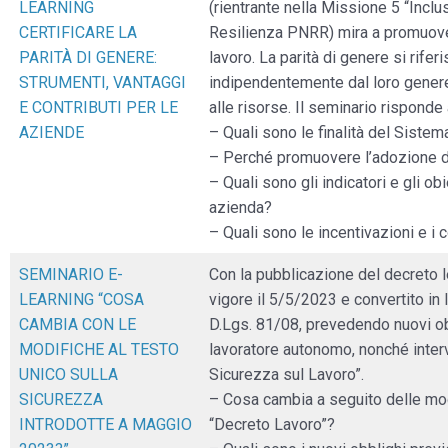
LEARNING
(rientrante nella Missione 5 “Incl
CERTIFICARE LA
Resilienza PNRR) mira a promuove
PARITÀ DI GENERE:
lavoro. La parità di genere si riferi
STRUMENTI, VANTAGGI
indipendentemente dal loro genere,
E CONTRIBUTI PER LE
alle risorse. Il seminario rispond
AZIENDE
– Quali sono le finalità del Sistem
– Perché promuovere l’adozione de
– Quali sono gli indicatori e gli obi
azienda?
– Quali sono le incentivazioni e i 
SEMINARIO E-
Con la pubblicazione del decreto 
LEARNING “COSA
vigore il 5/5/2023 e convertito in
CAMBIA CON LE
D.Lgs. 81/08, prevedendo nuovi obb
MODIFICHE AL TESTO
lavoratore autonomo, nonché interv
UNICO SULLA
Sicurezza sul Lavoro”.
SICUREZZA
– Cosa cambia a seguito delle mod
INTRODOTTE A MAGGIO
“Decreto Lavoro”?