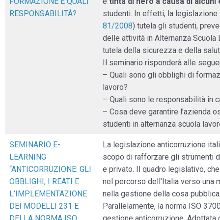
FORMAZIONE E QUALI
è
tinta di nero a causa di alcuni
RESPONSABILITÀ?
studenti. In effetti, la legislazion
81/2008
) tutela gli studenti, pre
delle attività in Alternanza Scuol
tutela della sicurezza e della salu
Il seminario risponderà alle segu
– Quali sono gli obblighi di forma
lavoro?
– Quali sono le responsabilità in c
– Cosa deve garantire l’azienda os
studenti in alternanza scuola lavo
SEMINARIO E-
La legislazione anticorruzione itali
LEARNING
scopo di rafforzare gli strumenti 
“ANTICORRUZIONE: GLI
e privato. Il quadro legislativo, c
OBBLIGHI, I REATI E
nel percorso dell’Italia verso una 
L’IMPLEMENTAZIONE
nella gestione della cosa pubblic
DEI MODELLI 231 E
Parallelamente, la norma ISO 3700
DELLA NORMA ISO
gestione anticorruzione. Adottata 