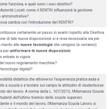
me funziona, e quali sono i suoi obiettivi?
 Autorità Locali: come il RENTRI influenzerà la gestione
re amministrative?
: cosa cambia con l’introduzione del RENTRI?
ostituisce certamente un passo in avanti rispetto alla Direttiva
e di tale nuova disposizione si è resa necessaria sia per
n merito alle
nuove tecnologie
che vengono (e verranno)
sia per
uniformare le nuove disposizioni
 entrate in vigore.
 del nuovo regolamento macchine?
 tecnologie digitali?
dalità didattica che attraverso l’esperienza pratica aiuta a
e a scuola e a testare sul campo le attitudini di studentesse
ondo del lavoro. A norma della L. 107/2015, l’Alternanza Scuola
studenti dell’ultimo triennio delle scuole superiori.
dente e il mondo del lavoro, l’Alternanza Scuola Lavoro si