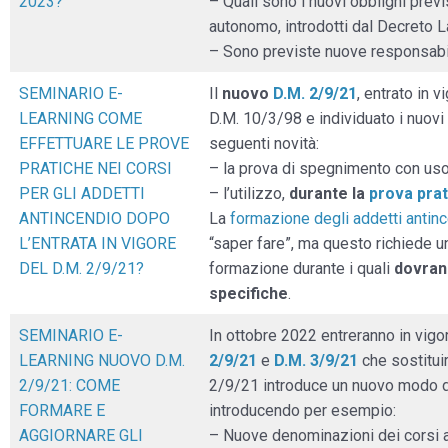
2023?”
– Quali sono i nuovi obblighi previ
autonomo, introdotti dal Decreto 
– Sono previste nuove responsabil
SEMINARIO E-
Il
nuovo
D.M. 2/9/21
, entrato in 
LEARNING COME
D.M. 10/3/98 e individuato i nuovi 
EFFETTUARE LE PROVE
seguenti novità:
PRATICHE NEI CORSI
– la prova di spegnimento con uso d
PER GLI ADDETTI
– l’utilizzo,
durante la
prova prat
ANTINCENDIO DOPO
La
formazione degli addetti antin
L’ENTRATA IN VIGORE
“saper fare”, ma questo richiede 
DEL D.M. 2/9/21?
formazione durante i quali
dovrann
specifiche
.
SEMINARIO E-
In ottobre 2022 entreranno in vigor
LEARNING NUOVO D.M.
2/9/21
e
D.M. 3/9/21
che sostituir
2/9/21: COME
2/9/21 introduce un nuovo modo di
FORMARE E
introducendo per esempio:
AGGIORNARE GLI
– Nuove denominazioni dei corsi a