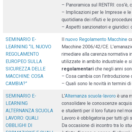
– Panoramica sul RENTRI: cos’è, co
– Implicazioni per le Imprese e le
quotidiana dei rifiuti e le procedu
– Aspetti sanzionatori e giuridici
SEMINARIO E-
Il
nuovo Regolamento Macchine
c
LEARNING “IL NUOVO
Macchine 2006/42/CE. L’emanazion
REGOLAMENTO
rimediare alla carenza normativa i
EUROPEO SULLA
utilizzate in ambito industriale e 
SICUREZZA DELLE
regolamentari
che negli anni sono
MACCHINE: COSA
– Cosa cambia con l’introduzione
CAMBIA?”
– Quali sono le novità in termini di
SEMINARIO E-
L’
Alternanza scuola-lavoro
è una mo
LEARNING
consolidare le conoscenze acquisit
ALTERNANZA SCUOLA
e studenti per il loro futuro nel m
LAVORO: QUALI
Lavoro è obbligatoria per tutti gli 
OBBLIGHI DI
Da occasione di incontro tra lo stu