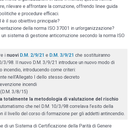
, rilevare e affrontare la corruzione, offrendo linee guida
politiche e procedure efficaci.
è il suo obiettivo principale?
ementazione della norma ISO 37001 in un’organizzazione?
di un sistema di gestione anticorruzione secondo la norma ISO
re i
nuovi
D.M. 2/9/21
e
D.M. 3/9/21
che sostituiranno
10/3/98. Il nuovo D.M. 3/9/21 introduce un nuovo modo di
io incendio, introducendo come criteri:
nte nell’Allegato I dello stesso decreto
prevenzione incendi
 (D.M. 3/8/15)
 totalmente la metodologia di valutazione del rischio
l’automatismo che nel D.M. 10/3/98 correlava l’esito della
n il livello del corso di formazione per gli addetti antincendio.
e di un Sistema di Certificazione della Parità di Genere