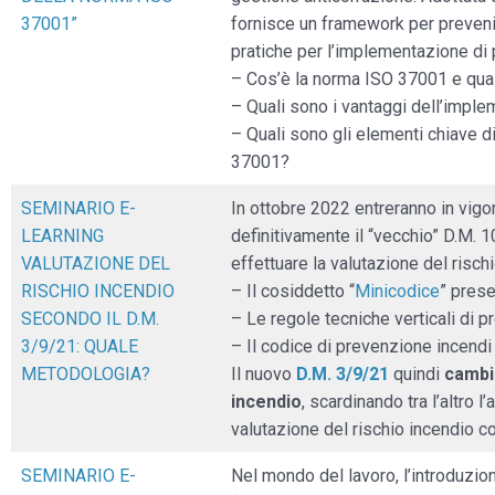
37001”
fornisce un framework per prevenire
pratiche per l’implementazione di 
– Cos’è la norma ISO 37001 e qual 
– Quali sono i vantaggi dell’impl
– Quali sono gli elementi chiave 
37001?
SEMINARIO E-
In ottobre 2022 entreranno in vigo
LEARNING
definitivamente il “vecchio” D.M. 
VALUTAZIONE DEL
effettuare la valutazione del risch
RISCHIO INCENDIO
– Il cosiddetto “
Minicodice
” prese
SECONDO IL D.M.
– Le regole tecniche verticali di 
3/9/21: QUALE
– Il codice di prevenzione incendi
METODOLOGIA?
Il nuovo
D.M. 3/9/21
quindi
cambia
incendio
, scardinando tra l’altro 
valutazione del rischio incendio co
SEMINARIO E-
Nel mondo del lavoro, l’introduzion