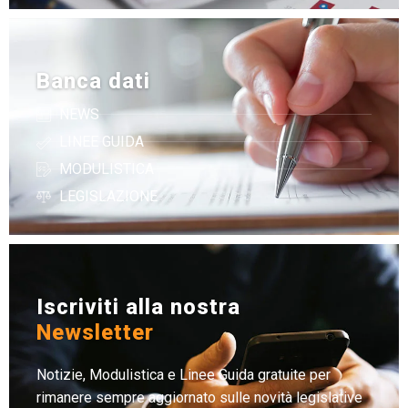
Banca dati
NEWS
LINEE GUIDA
MODULISTICA
LEGISLAZIONE
Iscriviti alla nostra
Newsletter
Notizie, Modulistica e Linee Guida gratuite per
rimanere sempre aggiornato sulle novità legislative