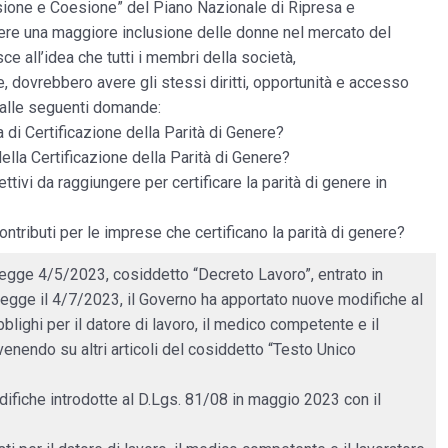
usione e Coesione” del Piano Nazionale di Ripresa e
re una maggiore inclusione delle donne nel mercato del
sce all’idea che tutti i membri della società,
 dovrebbero avere gli stessi diritti, opportunità e accesso
e alle seguenti domande:
a di Certificazione della Parità di Genere?
lla Certificazione della Parità di Genere?
ettivi da raggiungere per certificare la parità di genere in
contributi per le imprese che certificano la parità di genere?
legge 4/5/2023, cosiddetto “Decreto Lavoro”, entrato in
 legge il 4/7/2023, il Governo ha apportato nuove modifiche al
lighi per il datore di lavoro, il medico competente e il
enendo su altri articoli del cosiddetto “Testo Unico
ifiche introdotte al D.Lgs. 81/08 in maggio 2023 con il