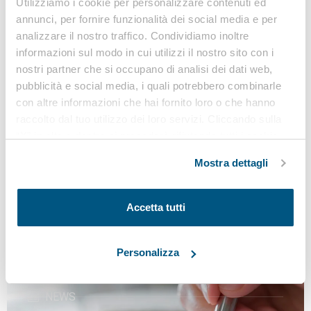
Utilizziamo i cookie per personalizzare contenuti ed
81/08)
annunci, per fornire funzionalità dei social media e per
analizzare il nostro traffico. Condividiamo inoltre
informazioni sul modo in cui utilizzi il nostro sito con i
nostri partner che si occupano di analisi dei dati web,
pubblicità e social media, i quali potrebbero combinarle
con altre informazioni che hai fornito loro o che hanno
Osservatorio
raccolto dal tuo utilizzo dei loro servizi. Cliccando sulla
sicurezza sul lavoro e
“X” in alto a destra si procederà rifiutando tutti i cookie,
ad eccezione di quelli tecnici.
ambiente
Mostra dettagli
di VEGA Engineering
Accetta tutti
Personalizza
Banca dati
NEWS