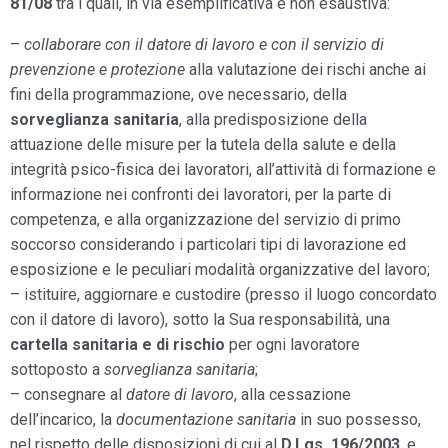
81/08
tra i quali, in via esemplificativa e non esaustiva:
–
collaborare con il datore di lavoro e con il servizio di
prevenzione e protezione
alla valutazione dei rischi anche ai
fini della programmazione, ove necessario, della
sorveglianza sanitaria
, alla predisposizione della
attuazione delle misure per la tutela della salute e della
integrità psico-fisica dei lavoratori, all’attività di formazione e
informazione nei confronti dei lavoratori, per la parte di
competenza, e alla organizzazione del servizio di primo
soccorso considerando i particolari tipi di lavorazione ed
esposizione e le peculiari modalità organizzative del lavoro;
– istituire, aggiornare e custodire (presso il luogo concordato
con il datore di lavoro), sotto la Sua responsabilità, una
cartella sanitaria e di rischio
per ogni lavoratore
sottoposto a
sorveglianza sanitaria
;
– consegnare al
datore di lavoro
, alla cessazione
dell’incarico, la
documentazione sanitaria
in suo possesso,
nel rispetto delle disposizioni di cui al
D.Lgs. 196/2003
, e