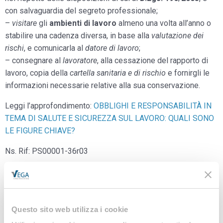
con salvaguardia del segreto professionale;
–
visitare
gli
ambienti di lavoro
almeno una volta all’anno o
stabilire una cadenza diversa, in base alla
valutazione dei
rischi
, e comunicarla al
datore di lavoro
;
– consegnare al
lavoratore
, alla cessazione del rapporto di
lavoro, copia della
cartella sanitaria e di rischio
e fornirgli le
informazioni necessarie relative alla sua conservazione.
Leggi l’approfondimento:
OBBLIGHI E RESPONSABILITÀ IN
TEMA DI SALUTE E SICUREZZA SUL LAVORO: QUALI SONO
LE FIGURE CHIAVE?
Ns. Rif: PS00001-36r03
Documenti correlati
Nomina del Medico
Questo sito web utilizza i cookie
Competente (D.Lgs.
ACCEDI PER SCARICARE