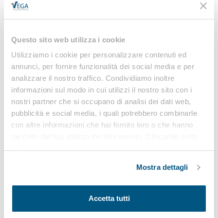
Questo sito web utilizza i cookie
Osservatorio
Utilizziamo i cookie per personalizzare contenuti ed
sicurezza sul lavoro e
annunci, per fornire funzionalità dei social media e per
ambiente
analizzare il nostro traffico. Condividiamo inoltre
di VEGA Engineering
informazioni sul modo in cui utilizzi il nostro sito con i
nostri partner che si occupano di analisi dei dati web,
pubblicità e social media, i quali potrebbero combinarle
con altre informazioni che hai fornito loro o che hanno
Banca dati
raccolto dal tuo utilizzo dei loro servizi. Cliccando sulla
“X” in alto a destra si procederà rifiutando tutti i cookie,
NEWS
ad eccezione di quelli tecnici.
LINEE GUIDA
Mostra dettagli
MODULISTICA
LEGISLAZIONE
Accetta tutti