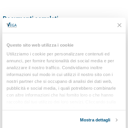
Documenti correlati
AddettiVDT2010.pdf
ACCEDI PER SCARICARE
Questo sito web utilizza i cookie
Utilizziamo i cookie per personalizzare contenuti ed
annunci, per fornire funzionalità dei social media e per
analizzare il nostro traffico. Condividiamo inoltre
Osservatorio
informazioni sul modo in cui utilizzi il nostro sito con i
sicurezza sul lavoro e
nostri partner che si occupano di analisi dei dati web,
ambiente
pubblicità e social media, i quali potrebbero combinarle
di VEGA Engineering
con altre informazioni che hai fornito loro o che hanno
raccolto dal tuo utilizzo dei loro servizi. Cliccando sulla
“X” in alto a destra si procederà rifiutando tutti i cookie,
ad eccezione di quelli tecnici.
Mostra dettagli
Banca dati