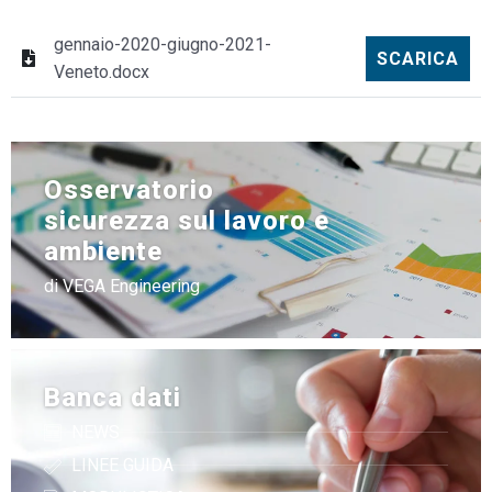
gennaio-2020-giugno-2021-
SCARICA
Veneto.docx
Osservatorio
sicurezza sul lavoro e
ambiente
di VEGA Engineering
Banca dati
NEWS
LINEE GUIDA