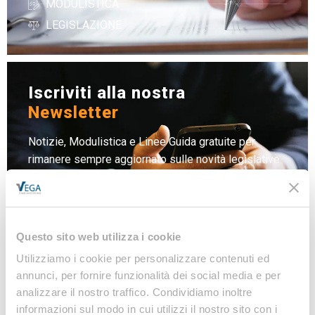
MODULISTICA
LEGISLAZIONE
Iscriviti alla nostra
Newsletter
Notizie, Modulistica e Linee Guida gratuite per
rimanere sempre aggiornato sulle novità legislative
e normative
Iscriviti
Questo sito web utilizza i cookie
Utilizziamo i cookie per personalizzare contenuti ed
annunci, per fornire funzionalità dei social media e per
analizzare il nostro traffico. Condividiamo inoltre
informazioni sul modo in cui utilizzi il nostro sito con i