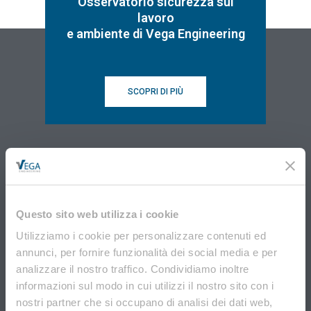
Osservatorio sicurezza sul
lavoro
e ambiente di Vega Engineering
SCOPRI DI PIÙ
Questo sito web utilizza i cookie
VEGA Engineering
Utilizziamo i cookie per personalizzare contenuti ed
Via Don Tosatto, 151 30174 Mestre Venezia
annunci, per fornire funzionalità dei social media e per
041.3969013
analizzare il nostro traffico. Condividiamo inoltre
informazioni sul modo in cui utilizzi il nostro sito con i
nostri partner che si occupano di analisi dei dati web,