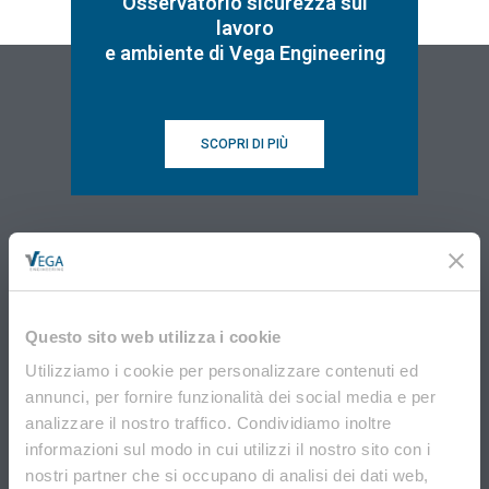
Osservatorio sicurezza sul
lavoro
e ambiente di Vega Engineering
SCOPRI DI PIÙ
Questo sito web utilizza i cookie
VEGA Engineering
Utilizziamo i cookie per personalizzare contenuti ed
Via Don Tosatto, 151 30174 Mestre Venezia
annunci, per fornire funzionalità dei social media e per
041.3969013
analizzare il nostro traffico. Condividiamo inoltre
informazioni sul modo in cui utilizzi il nostro sito con i
nostri partner che si occupano di analisi dei dati web,